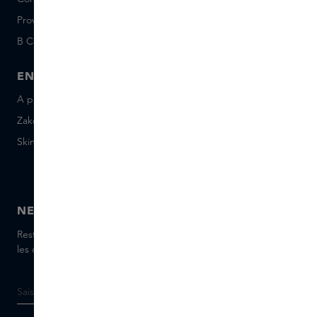
Provenance
Salon Rotterdam
B Corp™
People & Planet
ENTREPRISE
CONTACT
A propos de Skins Business
+31 020 7403222
Zakelijke geschenken
Envoyez-nous un e-mail
Skins Distribution
Discutez avec nous en
direct
Skins boutique
NEWSLETTER
Restez informé(e) des dernières marques et produits, recevez
les conseils de nos Skins Experts.