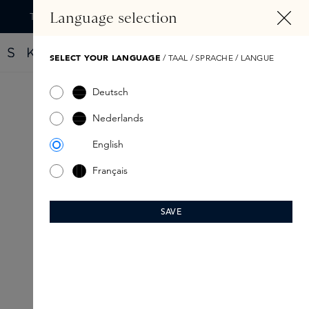
TENU PRINCIPAL
Language selection
Trouvez votre nouveau parfum grâce au Fragrance Finder
SELECT YOUR LANGUAGE
/ TAAL / SPRACHE / LANGUE
Deutsch
Nederlands
English
Français
SAVE
ROUTINE DE SOINS DE LA PEAU
Soins pour hommes