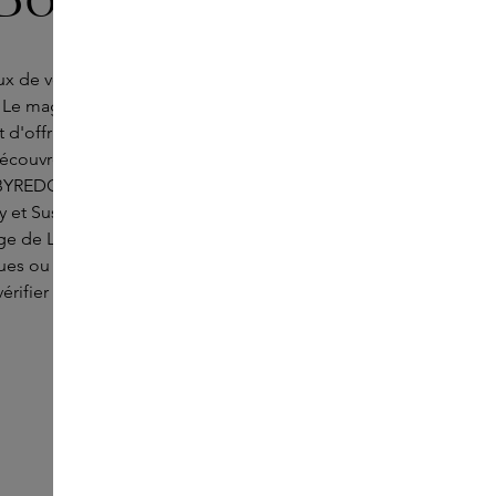
de vous accueillir dans la boutique spacieuse de
. Le magasin de produits de beauté s'étend sur deux
 d'offrir un large assortiment de produits de beauté
 Découvrez notamment les parfums exceptionnels de
BYREDO, les délicieux produits de soin pour la peau
y et Susanne Kaufmann, ainsi que les magnifiques
ge de Laura Mercier et Westman Atelier. Si vous
es ou des produits spécifiques, veuillez appeler
rifier leur disponibilité.