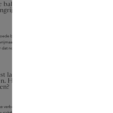
e balans te vinden tussen
ngrijker: in balans te
de balans te bewaren. Ik stel prioriteiten,
 vrijmaak voor
selfcare
en ontspanning.
dat nodig is – het zijn essentiële onderdelen
 laten je huid er niet alleen
en. Hoe zorgt Bodyologist
ten?
 verbeteringen; ze dringen door in de huid
n zichtbaar straalt, maar ook comfortabel