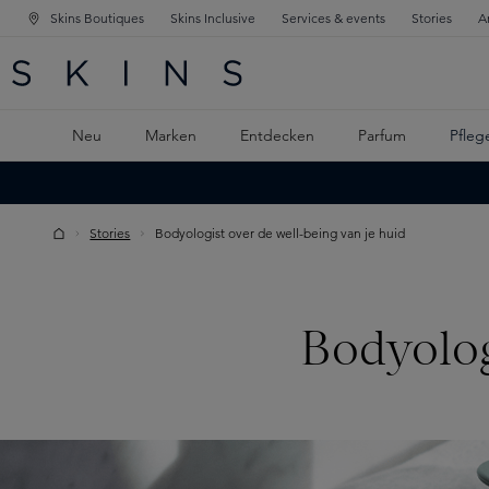
Skins Boutiques
Skins Inclusive
Services & events
Stories
A
ATION SPRINGEN
INGEN
PTINHALT SPRINGEN
Neu
Marken
Entdecken
Parfum
Pfleg
Stories
Bodyologist over de well-being van je huid
Bodyolog