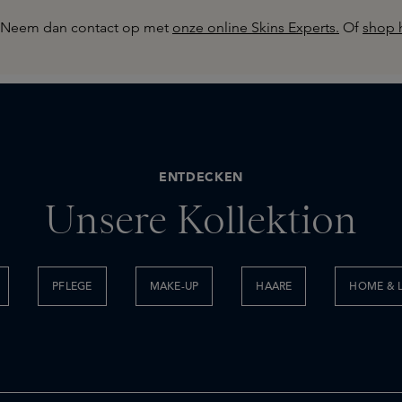
? Neem dan contact op met
onze online Skins Experts.
Of
shop h
ENTDECKEN
Unsere Kollektion
PFLEGE
MAKE-UP
HAARE
HOME & L