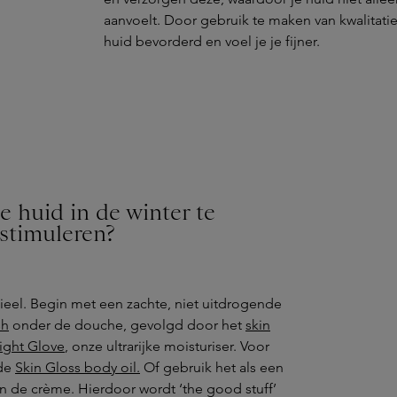
aanvoelt. Door gebruik te maken van kwalitat
huid bevorderd en voel je je fijner.
e huid in de winter te
BODYOLOGIST
 stimuleren?
Skin Gloss
49,00 €
tieel. Begin met een zachte, niet uitdrogende
sh
onder de douche, gevolgd door het
skin
ight Glove
, onze ultrarijke moisturiser. Voor
 de
Skin Gloss body oil.
Of gebruik het als een
n de crème. Hierdoor wordt ‘the good stuff’