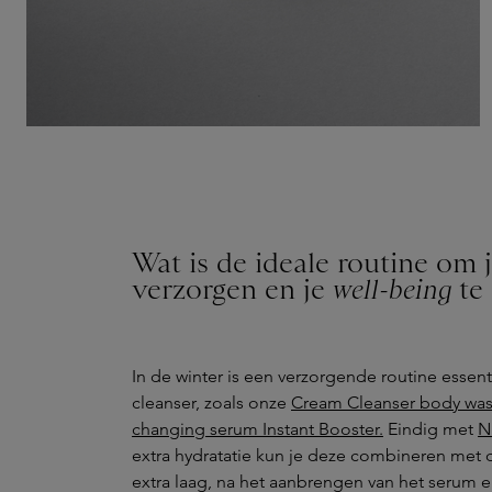
Wat is de ideale routine om j
verzorgen en je
well-being
te
In de winter is een verzorgende routine essen
cleanser, zoals onze
Cream Cleanser body wa
changing serum Instant Booster.
Eindig met
N
extra hydratatie kun je deze combineren met
extra laag, na het aanbrengen van het serum e