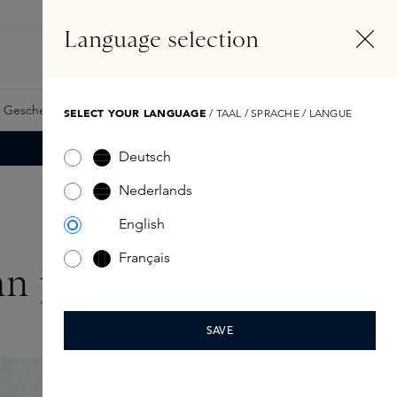
DE
Konto
Language selection
Suchen
Fragrance Finder
 Geschenkkarte
Samples
Skins Exclusives
Skins Boxen
SELECT YOUR LANGUAGE
/ TAAL / SPRACHE / LANGUE
Deutsch
Nederlands
English
Français
n je huid
SAVE