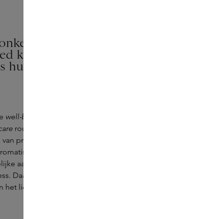
onker, zeker in Scandinavië,
oed kunnen voelen. Hoe
rs hun eigen welzijn kunnen
je
well-being
te onderhouden.
care
routines die zijn afgestemd op het
k van producten die een gevoel van comfort
 aromatische producten of een warme douche
ijke aanraking wanneer je je wast vele
ss. Daarnaast stimuleert het de productie van
 het lichaam.