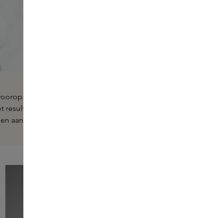
d voorop. Het Deense merk is ontstaan vanuit de behoefte
t resultaat is een verzorgende
bodycare
collectie die je
en aan je algehele
well-being.