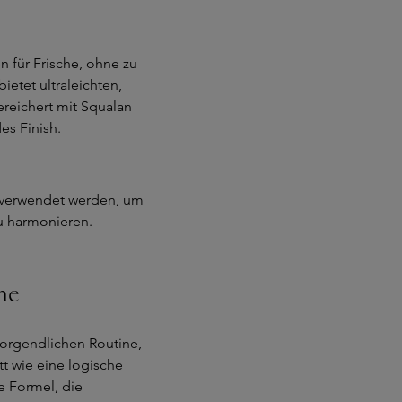
n für Frische, ohne zu
bietet ultraleichten,
ereichert mit Squalan
es Finish.
 verwendet werden, um
u harmonieren.
he
 morgendlichen Routine,
t wie eine logische
e Formel, die