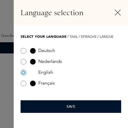
DE
Konto
Language selection
Suchen
Fragrance Finder
 Geschenkkarte
Samples
Skins Exclusives
Skins Boxen
SELECT YOUR LANGUAGE
/ TAAL / SPRACHE / LANGUE
Deutsch
Nederlands
English
Français
SAVE