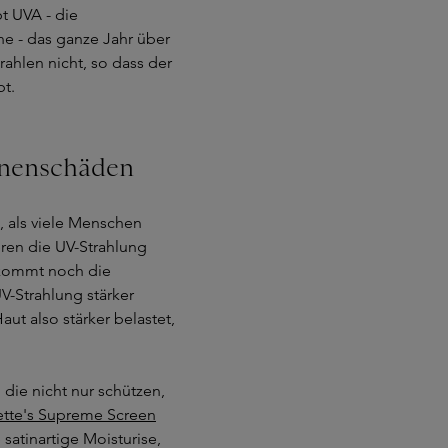
bt UVA - die
e - das ganze Jahr über
ahlen nicht, so dass der
bt.
nnenschäden
e, als viele Menschen
ren die UV-Strahlung
 kommt noch die
V-Strahlung stärker
aut also stärker belastet,
die nicht nur schützen,
lette's Supreme Screen
 satinartige Moisturise,