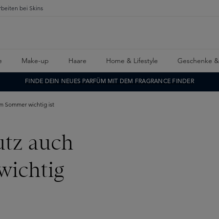
rbeiten bei Skins
e
Make-up
Haare
Home & Lifestyle
Geschenke &
FINDE DEIN NEUES PARFÜM MIT DEM FRAGRANCE FINDER
 Sommer wichtig ist
tz auch
ichtig