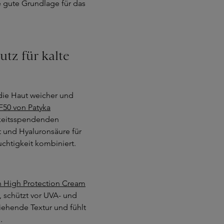
e gute Grundlage für das
tz für kalte
die Haut weicher und
F50 von Patyka
igkeitsspendenden
 und Hyaluronsäure für
chtigkeit kombiniert.
n High Protection Cream
, schützt vor UVA- und
ziehende Textur und fühlt
.