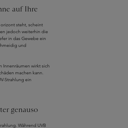
ne auf Ihre
orizont steht, scheint
hen jedoch weiterhin die
efer in das Gewebe ein
schmeidig und
n Innenräumen wirkt sich
r Schäden machen kann.
V-Strahlung ein
ter genauso
Strahlung. Während UVB