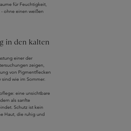
aume für Feuchtigkeit,
n - ohne einen weißen
 in den kalten
astung einer der
ntersuchungen zeigen,
ldung von Pigmentflecken
iv sind wie im Sommer.
pflege: eine unsichtbare
dern als sanfte
ndet. Schutz ist kein
ine Haut, die ruhig und