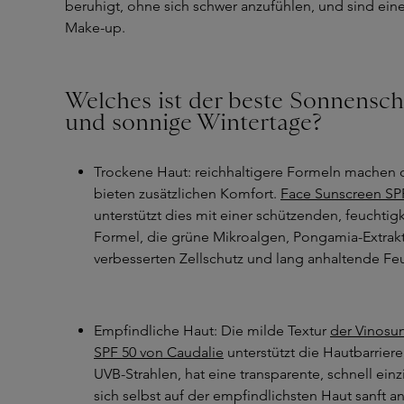
beruhigt, ohne sich schwer anzufühlen, und sind ein
Make-up.
Welches ist der beste Sonnenschu
und sonnige Wintertage?
Trockene Haut: reichhaltigere Formeln machen 
bieten zusätzlichen Komfort.
Face Sunscreen SP
unterstützt dies mit einer schützenden, feucht
Formel, die grüne Mikroalgen, Pongamia-Extrakt
verbesserten Zellschutz und lang anhaltende Feu
Empfindliche Haut: Die milde Textur
der Vinosu
SPF 50 von Caudalie
unterstützt die Hautbarriere
UVB-Strahlen, hat eine transparente, schnell ein
sich selbst auf der empfindlichsten Haut sanft an