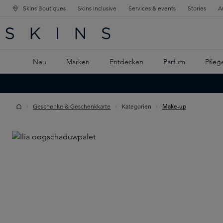
Skins Boutiques
Skins Inclusive
Services & events
Stories
A
ATION SPRINGEN
INGEN
PTINHALT SPRINGEN
Neu
Marken
Entdecken
Parfum
Pfleg
Geschenke & Geschenkkarte
Kategorien
Make-up