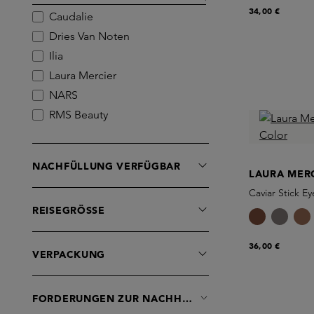
Lippenbalsam
34,00 €
Caudalie
Lippenstift
Dries Van Noten
Lippenstift
Ilia
Primer
Laura Mercier
Puder
NARS
Rouge
RMS Beauty
Seren
Rae Morris
Sets
Rhye
NACHFÜLLUNG VERFÜGBAR
Tools
Simihaze Beauty
LAURA MER
Wimperntusche
Skins
Caviar Stick Ey
REISEGRÖSSE
Westman Atelier
goop
36,00 €
VERPACKUNG
FORDERUNGEN ZUR NACHHALTIGKEIT