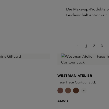
Die Make-up-Produkte vo
Leidenschaft entwickelt
Seite
Seite
Seite
1
2
3
WESTMAN ATELIER
Face Trace Contour Stick
+
52,00 €