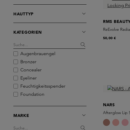
HAUTTYP
RMS BEAUT
ReEvolve Radi
KATEGORIEN
50,00 €
Augenbrauengel
Bronzer
Concealer
Eyeliner
Feuchtigkeitsspender
Foundation
Gift Cards
NARS
Highlighter
Afterglow Lip 
MARKE
Lidschatten
Lipgloss