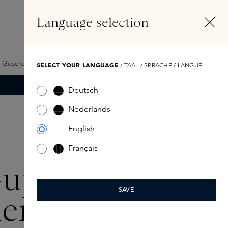
DE
Konto
Language selection
Suchen
Fragrance Finder
 Geschenkkarte
Samples
Skins Exclusives
Skins Boxen
SELECT YOUR LANGUAGE
/ TAAL / SPRACHE / LANGUE
Deutsch
Nederlands
English
Français
-up
SAVE
enke