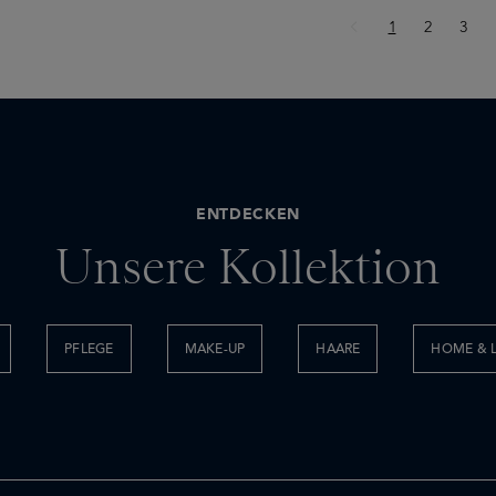
Seite
Seite
Seite
1
2
3
ENTDECKEN
Unsere Kollektion
PFLEGE
MAKE-UP
HAARE
HOME & L