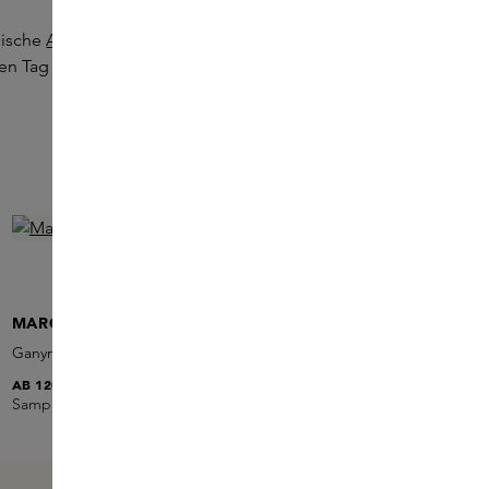
nische
Aventus Eau de Parfum von Creed
. Mit
 Tag ein reichhaltiges Dufterlebnis.
MARC-ANTOINE BARROIS
Ganymede Eau de Parfum
AB
120,00 €
Sample hinzufügen