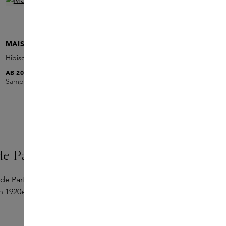
MAISON CRIVELLI
Hibiscus MahaJád Extrait de Parfum
AB
200,00 €
Sample hinzufügen
 de Parfum
 de Parfum von Byredo
. Dieser warme Vetiver-
en 1920er Jahren.