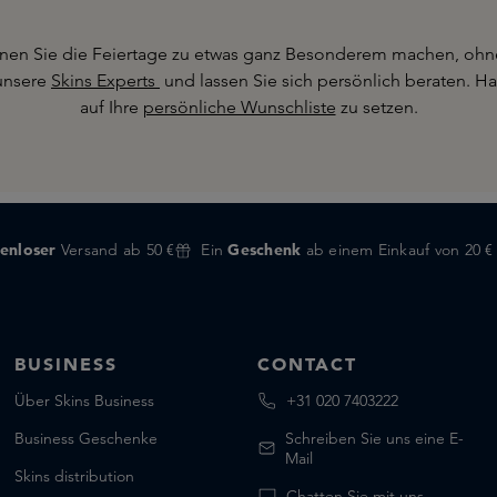
nnen Sie die Feiertage zu etwas ganz Besonderem machen, ohne
unsere
Skins Experts
und lassen Sie sich persönlich beraten. Ha
auf Ihre
persönliche Wunschliste
zu setzen.
enloser
Versand ab 50 €
Ein
Geschenk
ab einem Einkauf von 20 €
BUSINESS
CONTACT
Über Skins Business
+31 020 7403222
Business Geschenke
Schreiben Sie uns eine E-
Mail
Skins distribution
Chatten Sie mit uns