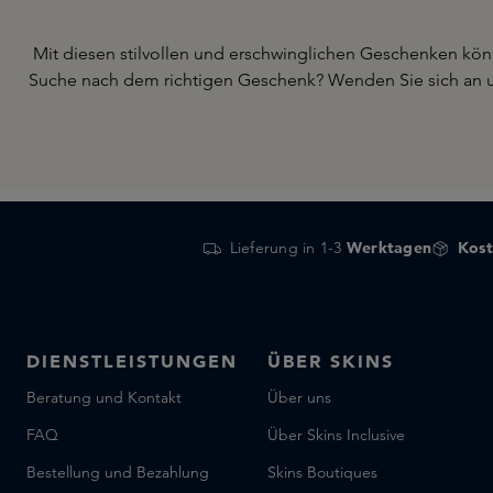
Mit diesen stilvollen und erschwinglichen Geschenken kö
Suche nach dem richtigen Geschenk? Wenden Sie sich an 
Lieferung in 1-3
Werktagen
Kost
DIENSTLEISTUNGEN
ÜBER SKINS
Beratung und Kontakt
Über uns
FAQ
Über Skins Inclusive
Bestellung und Bezahlung
Skins Boutiques