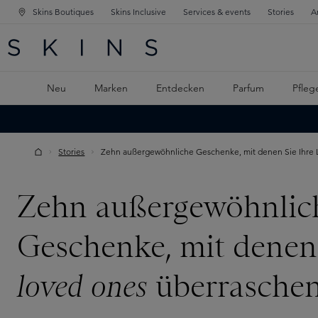
Skins Boutiques
Skins Inclusive
Services & events
Stories
A
ATION SPRINGEN
INGEN
PTINHALT SPRINGEN
Neu
Marken
Entdecken
Parfum
Pfleg
Stories
Zehn außergewöhnliche Geschenke, mit denen Sie Ihre
Zehn außergewöhnlic
Geschenke, mit denen 
loved ones
überrasche