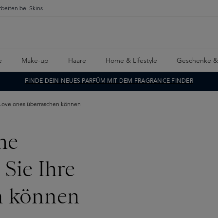
rbeiten bei Skins
e
Make-up
Haare
Home & Lifestyle
Geschenke &
FINDE DEIN NEUES PARFÜM MIT DEM FRAGRANCE FINDER
 Love ones überraschen können
he
Sie Ihre
n können