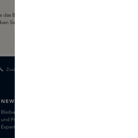
 das Budget zu sprengen. Brauchen Sie noch Hilfe bei der
ben Sie Ihr Lieblings
Gift
gefunden? Vergessen Sie nicht, es
Zusätzliche Geschenke für Mitglieder
NEWSLETTER
Bleiben Sie auf dem Laufenden über die neuesten Marken
und Produkte und holen Sie sich Tipps von unseren Skins
Experts.