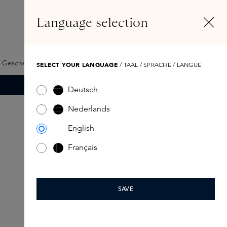
DE
Konto
Language selection
Suchen
Fragrance Finder
 Geschenkkarte
Samples
Skins Exclusives
Skins Boxen
SELECT YOUR LANGUAGE
/ TAAL / SPRACHE / LANGUE
Deutsch
Nederlands
English
Français
SAVE