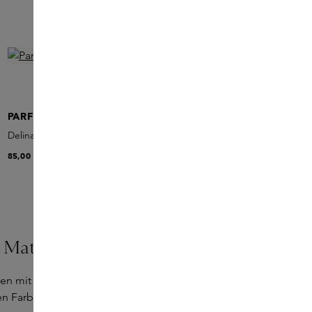
PARFUMS DE MARLY
Delina Candle
85,00 €
 Matte Lipstick Trio
ften mit einem
limitierten Set
der
matten
rten Farbtönen für jeden Anlass.