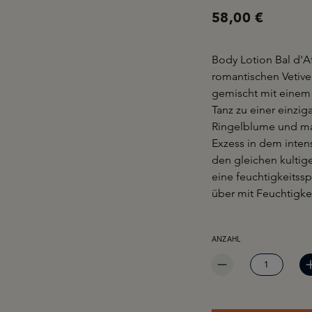
58,00 €
Body Lotion Bal d'A
romantischen Vetiver
gemischt mit einem 
Tanz zu einer einzig
Ringelblume und ma
Exzess in dem intens
den gleichen kultig
eine feuchtigkeitss
über mit Feuchtigkei
PRODUKT ANZAHL: GIB 
ANZAHL