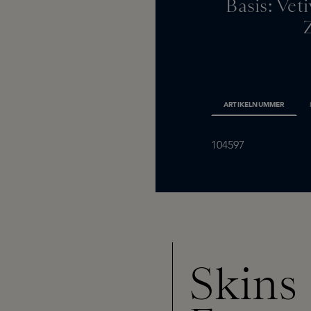
Basis: Vet
ARTIKELNUMMER
104597
Skins