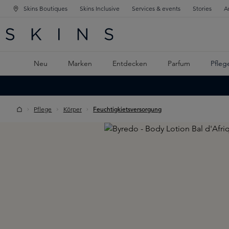
Skins Boutiques
Skins Inclusive
Services & events
Stories
A
ATION SPRINGEN
INGEN
PTINHALT SPRINGEN
Neu
Marken
Entdecken
Parfum
Pfleg
Pflege
Körper
Feuchtigkietsversorgung
Skip image gallery