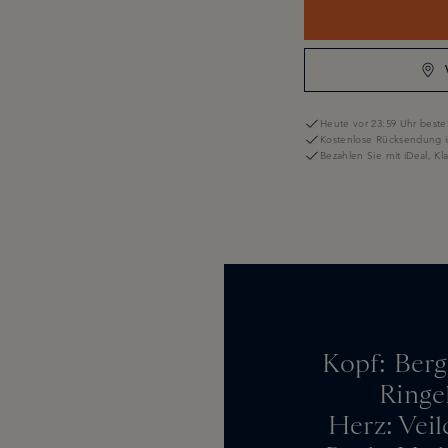
Heute vor 23:59 Uhr bestel
Kostenlose Rücksendung i
Bezahlen Sie mit iDeal, K
Kopf: Berg
Ringe
Herz: Vei