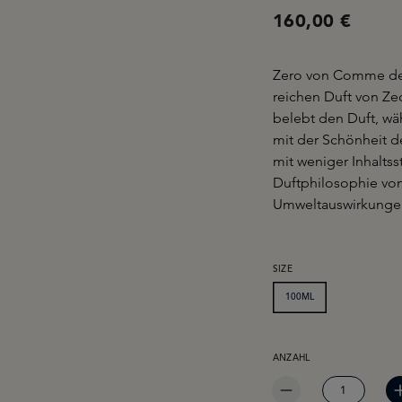
160,00 €
Zero von Comme des 
reichen Duft von Zed
belebt den Duft, wä
mit der Schönheit de
mit weniger Inhaltss
Duftphilosophie v
Umweltauswirkunge
AUSWÄHLEN
SIZE
100ML
PRODUKT ANZAHL: GIB 
ANZAHL