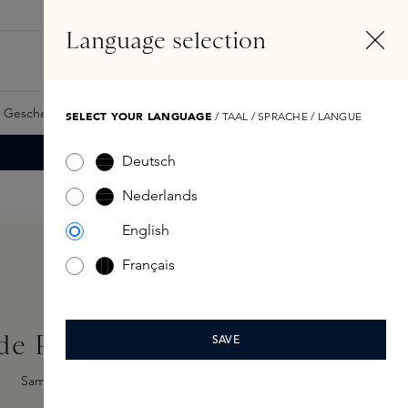
DE
Konto
Language selection
Suchen
Fragrance Finder
 Geschenkkarte
Samples
Skins Exclusives
Skins Boxen
SELECT YOUR LANGUAGE
/ TAAL / SPRACHE / LANGUE
Deutsch
Nederlands
English
Français
S
de Parfum 100ml
SAVE
Sample hinzufügen