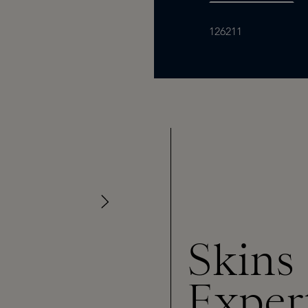
126211
Skins
Exper