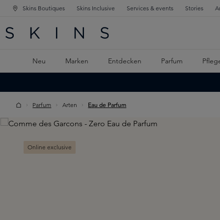
Skins Boutiques
Skins Inclusive
Services & events
Stories
A
ATION SPRINGEN
INGEN
PTINHALT SPRINGEN
Neu
Marken
Entdecken
Parfum
Pfleg
Parfum
Arten
Eau de Parfum
Skip image gallery
Online exclusive