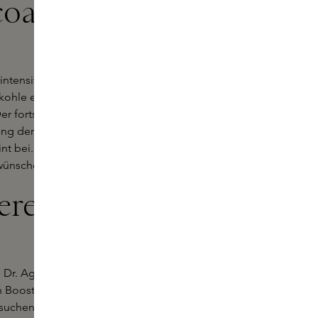
coal Face
 intensiv die Poren und verleiht der
kohle entfernt die Maske
 fortschrittliche Inhaltsstoff
ung der Hautzellen, regt den
t bei. Eine kluge Wahl für alle, die
 wünschen.
ere Skins
 Dr. Age Produkte für Ihre
 Boost, eine gezielte Reinigung
 suchen - mit Dr. Age geben Sie Ihrer