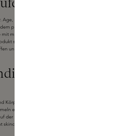
aufen
r. Age, einer Marke, die Wissenschaft
 dem plastischen Chirurgen Nikolaos
ie mit minimalem Aufwand eine
odukt spiegelt sich das medizinische
toffen und nachgewiesenen
ndierte
und Körper, die auf den neuesten
ormeln enthalten hochwirksame
 auf der Haut wirken. Von der
 skincare einfach, aber effektiv.