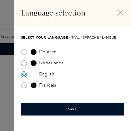
DE
Konto
Language selection
Suchen
Fragrance Finder
 Geschenkkarte
Samples
Skins Exclusives
Skins Boxen
SELECT YOUR LANGUAGE
/ TAAL / SPRACHE / LANGUE
Deutsch
Nederlands
English
Français
SAVE