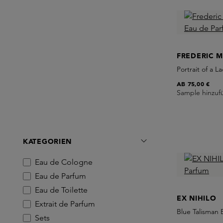
FREDERIC 
Portrait of a 
AB
75,00 €
Sample hinzuf
KATEGORIEN
Eau de Cologne
Eau de Parfum
Eau de Toilette
EX NIHILO
Extrait de Parfum
Blue Talisman
Sets