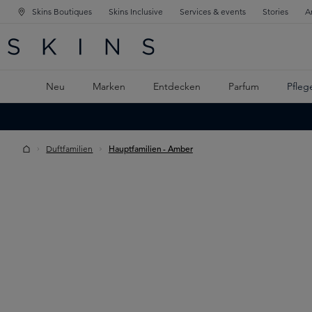
Skins Boutiques
Skins Inclusive
Services & events
Stories
A
ATION SPRINGEN
INGEN
PTINHALT SPRINGEN
Neu
Marken
Entdecken
Parfum
Pfleg
Duftfamilien
Hauptfamilien - Amber