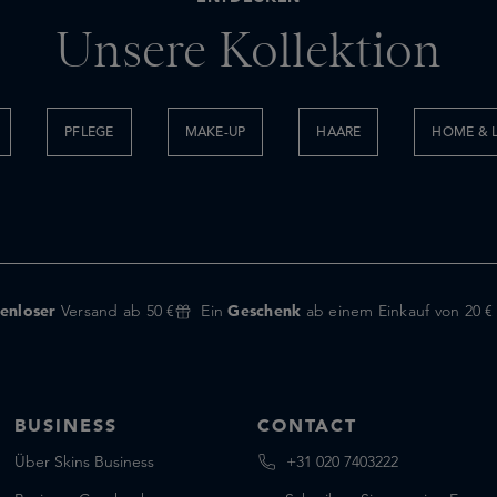
Unsere Kollektion
PFLEGE
MAKE-UP
HAARE
HOME & L
enloser
Versand ab 50 €
Ein
Geschenk
ab einem Einkauf von 20 €
BUSINESS
CONTACT
Über Skins Business
+31 020 7403222