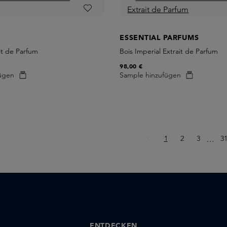
ESSENTIAL PARFUMS
it de Parfum
Bois Imperial Extrait de Parfum
98,00 €
ügen
Sample hinzufügen
Seite
Seite
Seite
Se
1
2
3
Ellips
3
…
ENTDECKEN