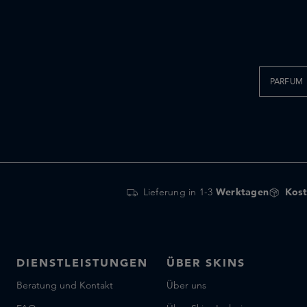
Comme des Garcons
Commodity
Costa Brazil
Creed
D'Orsay
PARFUM
D.S. & DURGA
Diptyque
Dr. Vranjes Firenze
Dries Van Noten
EX NIHILO
Lieferung in 1-3
Werktagen
Kost
Ella K Parfums
Emil Elise
Escentric Molecules
Essential Parfums
DIENSTLEISTUNGEN
ÜBER SKINS
Floraïku
Beratung und Kontakt
Über uns
Fornasetti Profumi