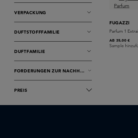
Atelier Materi
BDK Parfums
VERPACKUNG
BIBBI PARFUM
FUGAZZI
BORNTOSTANDOUT
Parfum 1 Extra
DUFTSTOFFFAMILIE
Babel perfumes
AB
35,00 €
Sample hinzuf
Birkholz
DUFTFAMILIE
Bon Parfumeur
Brume Orpin
FORDERUNGEN ZUR NACHHALTIGKEIT
Byredo
CLEAN BEAUTY
Caron
PREIS
Casa Far Niente
Casamorati
Chris Collins
Cirque du Soleil
Clive Christian