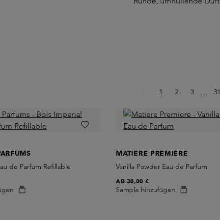
Runde, umhüllende Düft
Seite
Seite
Seite
Se
1
2
3
Ellips
3
…
PARFUMS
MATIERE PREMIERE
Eau de Parfum Refillable
Vanilla Powder Eau de Parfum
AB
38,00 €
ügen
Sample hinzufügen