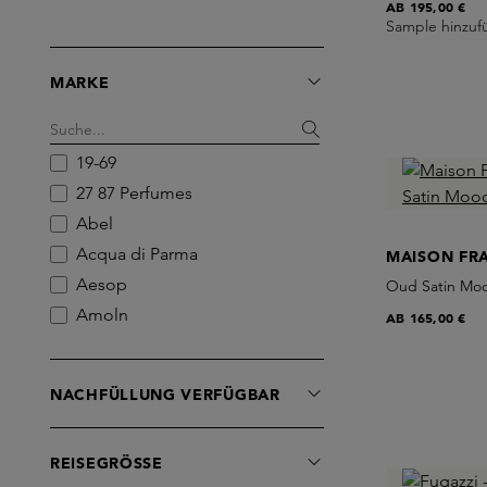
AB
195,00 €
Sample hinzuf
MARKE
19-69
27 87 Perfumes
Abel
Acqua di Parma
MAISON FR
Aesop
Oud Satin Mo
Amoln
AB
165,00 €
Amouage
Anomalia Paris
NACHFÜLLUNG VERFÜGBAR
Anti
Antinomie
REISEGRÖSSE
Aqualis