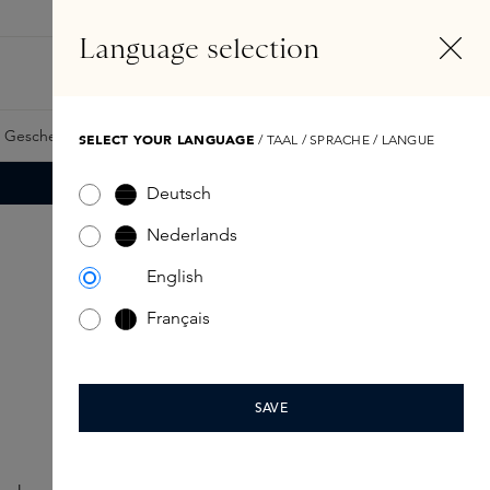
DE
Konto
Language selection
Suchen
Fragrance Finder
 Geschenkkarte
Samples
Skins Exclusives
Skins Boxen
SELECT YOUR LANGUAGE
/ TAAL / SPRACHE / LANGUE
Deutsch
Nederlands
English
Français
SAVE