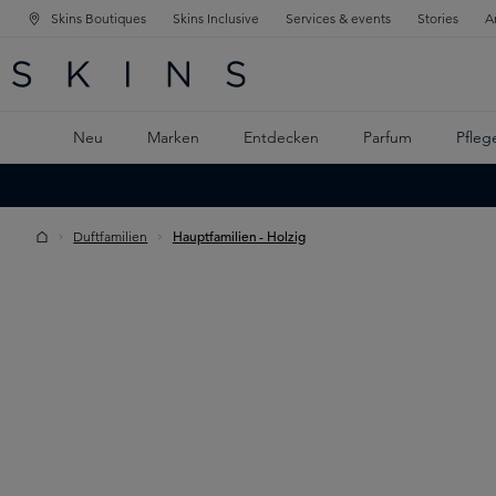
Skins Boutiques
Skins Inclusive
Services & events
Stories
A
ATION SPRINGEN
INGEN
PTINHALT SPRINGEN
Neu
Marken
Entdecken
Parfum
Pfleg
Duftfamilien
Hauptfamilien - Holzig