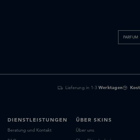
D.S. & DURGA
Diptyque
Dr. Vranjes Firenze
Dries Van Noten
EDIT(h)
PARFUM
EX NIHILO
Ella K Parfums
Emil Elise
Escentric Molecules
Essential Parfums
Lieferung in 1-3
Werktagen
Kost
Floraïku
Fornasetti Profumi
Francesca Bianchi Perfumes
Frassai
DIENSTLEISTUNGEN
ÜBER SKINS
Frederic Malle
Beratung und Kontakt
Über uns
Fugazzi