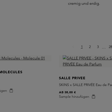
cremig und erdig.
Seite
Seite
Seite
Se
1
2
3
Ellips
2
…
 MOLECULES
SALLE PRIVEE
SKINS x SALLE PRIVÉE Eau de Pa
ügen
AB
38,00 €
Sample hinzufügen