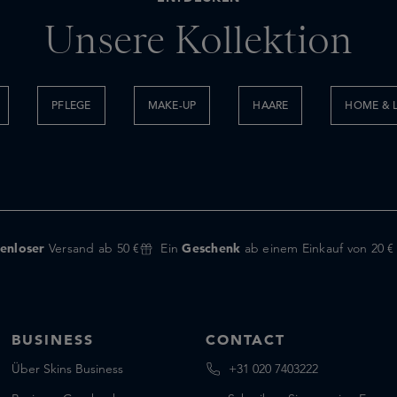
Unsere Kollektion
PFLEGE
MAKE-UP
HAARE
HOME & L
enloser
Versand ab 50 €
Ein
Geschenk
ab einem Einkauf von 20 €
BUSINESS
CONTACT
Über Skins Business
+31 020 7403222