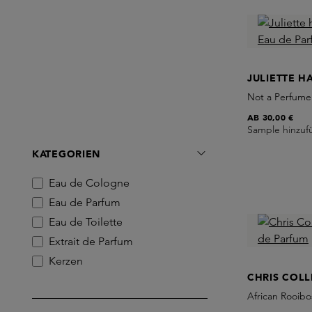
JULIETTE H
Not a Perfume
AB
30,00 €
Sample hinzuf
KATEGORIEN
Eau de Cologne
Eau de Parfum
Eau de Toilette
Extrait de Parfum
Kerzen
CHRIS COLL
African Rooib