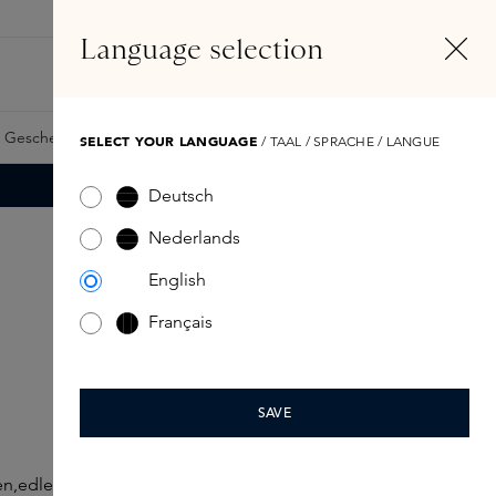
DE
Konto
Language selection
Suchen
Fragrance Finder
 Geschenkkarte
Samples
Skins Exclusives
Skins Boxen
SELECT YOUR LANGUAGE
/ TAAL / SPRACHE / LANGUE
Deutsch
Nederlands
English
Français
SAVE
en,edlen HolzHölzern— von frisch und klar bis