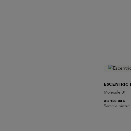
ESCENTRIC
Molecule 01
AB
150,00 €
Sample hinzuf