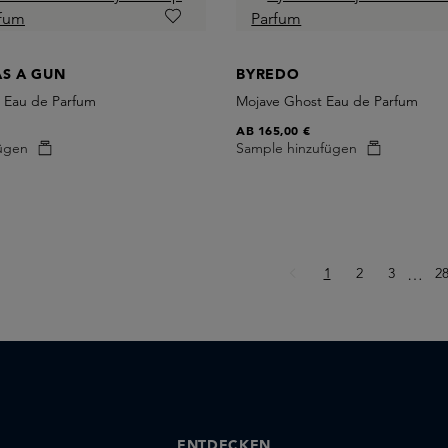
AS A GUN
BYREDO
 Eau de Parfum
Mojave Ghost Eau de Parfum
AB
165,00 €
ügen
Sample hinzufügen
Seite
Seite
Seite
Se
1
2
3
Ellips
2
…
ENTDECKEN