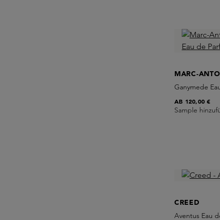
MARC-ANTO
Ganymede Eau
AB
120,00 €
Sample hinzuf
CREED
Aventus Eau d