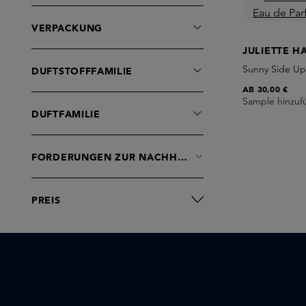
BIBBI PARFUM
BORNTOSTANDOUT
VERPACKUNG
Birkholz
JULIETTE H
Bon Parfumeur
Sunny Side Up
DUFTSTOFFFAMILIE
Brume Orpin
AB
30,00 €
Byredo
Sample hinzuf
DUFTFAMILIE
CLEAN BEAUTY
Caron
Casa Far Niente
FORDERUNGEN ZUR NACHHALTIGKEIT
Ceremonia
Chris Collins
PREIS
Clive Christian
Comme des Garcons
Commodity
Creed
D'Orsay