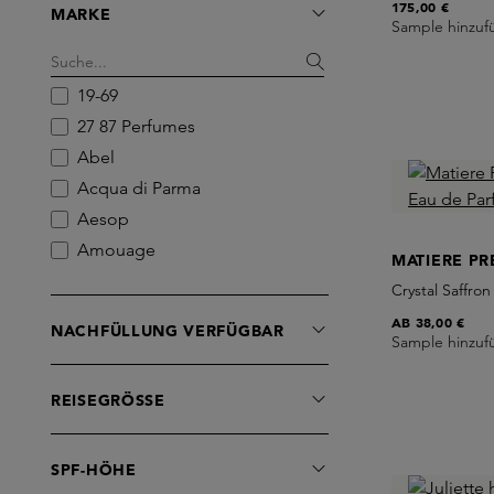
175,00 €
MARKE
Sample hinzuf
19-69
27 87 Perfumes
Abel
Acqua di Parma
Aesop
Amouage
MATIERE PR
Anomalia Paris
Crystal Saffro
Anti
AB
38,00 €
NACHFÜLLUNG VERFÜGBAR
Antinomie
Sample hinzuf
Antonia's Flowers
REISEGRÖSSE
Aqualis
Atelier Materi
BDK Parfums
SPF-HÖHE