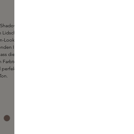
e Shadow von Laura Mercier ist eine lang anhaltende
n Lidschattenstifts der Marke, mit dem sich mühelos
-Looks für jeden Moment kreieren lassen. Die
nden Inhaltsstoffe sorgen für ein angenehmes
ass die Formel in den Augenfältchen zieht oder
en Farbtöne machen die Lidschatten dezent genug
 perfekt für alle Hauttöne geeignet. Au Naturel ist
Ton.