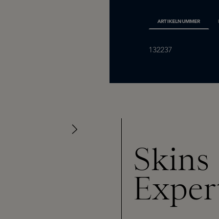
ARTIKELNUMMER
132237
Skins
Exper