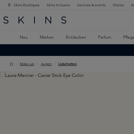
Skins Boutiques
Skins Inclusive
Services & events
Stories
A
ATION SPRINGEN
INGEN
PTINHALT SPRINGEN
Neu
Marken
Entdecken
Parfum
Pfleg
Make-up
Augen
Lidschatten
Skip image gallery