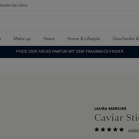
rbeiten bei Skins
e
Make-up
Haare
Home & Lifestyle
Geschenke &
FINDE DEIN NEUES PARFÜM MIT DEM FRAGRANCE FINDER
LAURA MERCIER
Caviar St
revie
Durchschnittliche B