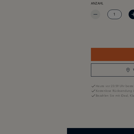
ANZAHL
Heute vor 23:59 Uhr bestel
Kostenlose Rücksendung i
Bezahlen Sie mit iDeal, K