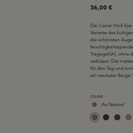
36,00 €
Der Caviar Stick Ey
Variante des kultige
die schönsten Augen
feuchtigkeitsspende
Tragegefühl, ohne d
verblasst. Die matt
für den Tag und sind
ein neutraler Beige-
AUSWÄHLEN
COLOUR
Au Naturel