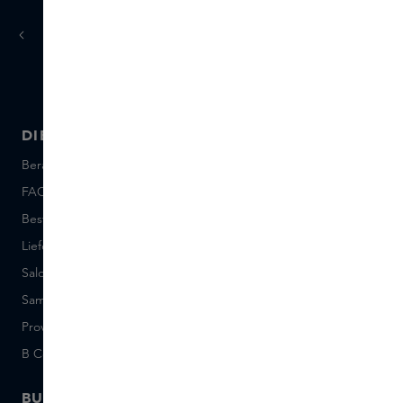
Werktagen
Lieferung in 1-3
DIENSTLEISTUNGEN
ÜBER SKINS
Beratung und Kontakt
Über uns
FAQ
Über Skins Inclusive
Bestellung und Bezahlung
Skins Boutiques
Lieferung und Rücksendung
Freie Stellen
Saldo der Geschenkkarte
Events
Sample Sets: Bedingungen
Short Stories
Provenance
Salon Rotterdam
B Corp™
People & Planet
BUSINESS
CONTACT