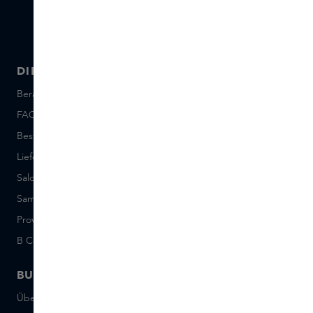
DIENSTLEISTUNGEN
ÜBER SKINS
Beratung und Kontakt
Über uns
FAQ
Über Skins Inclusive
Bestellung und Bezahlung
Skins Boutiques
Lieferung und Rücksendung
Freie Stellen
Saldo der Geschenkkarte
Events
Sample Sets: Bedingungen
Short Stories
Provenance
Salon Rotterdam
B Corp™
People & Planet
BUSINESS
CONTACT
Über Skins Business
+31 020 7403222