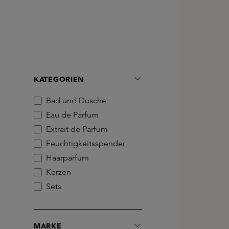
KATEGORIEN
Bad und Dusche
Eau de Parfum
Extrait de Parfum
Feuchtigkeitsspender
Haarparfum
Kerzen
Sets
MARKE