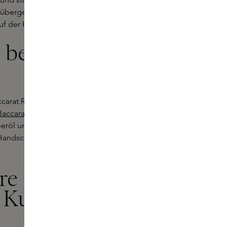
bergehen. Das Ergebnis ist ein
uf der Haut verweilt.
 bei Skins
accarat Rouge 540. Vom Maison
Baccarat Rouge 540 Miniversion
bis
eröl und der Baccarat Rouge 540
ndschrift, für ein vielschichtiges
re Duftlinien
 Kurkdjian