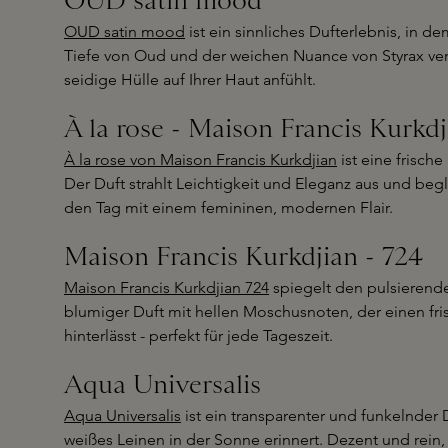
OUD satin mood
OUD satin mood
ist ein sinnliches Dufterlebnis, in d
Tiefe von Oud und der weichen Nuance von Styrax verb
seidige Hülle auf Ihrer Haut anfühlt.
À la rose - Maison Francis Kurkdj
À la rose von Maison Francis Kurkdjian
ist eine frische
Der Duft strahlt Leichtigkeit und Eleganz aus und begl
den Tag mit einem femininen, modernen Flair.
Maison Francis Kurkdjian - 724
Maison Francis Kurkdjian 724
spiegelt den pulsierende
blumiger Duft mit hellen Moschusnoten, der einen fris
hinterlässt - perfekt für jede Tageszeit.
Aqua Universalis
Aqua Universalis
ist ein transparenter und funkelnder 
weißes Leinen in der Sonne erinnert. Dezent und rein, 