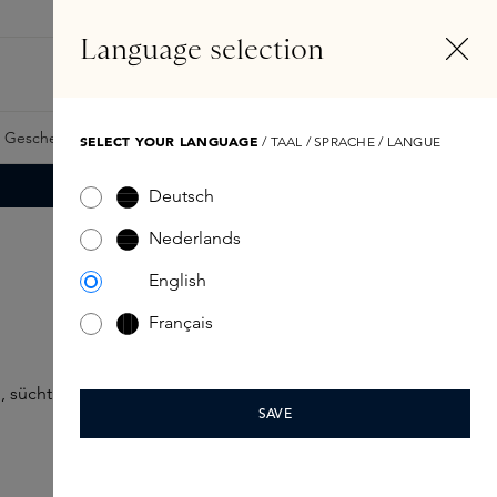
DE
Konto
Language selection
Suchen
Fragrance Finder
 Geschenkkarte
Samples
Skins Exclusives
Skins Boxen
SELECT YOUR LANGUAGE
/ TAAL / SPRACHE / LANGUE
Deutsch
Nederlands
English
Français
n, süchtig machenden Duft auf der Haut vereinen.
SAVE