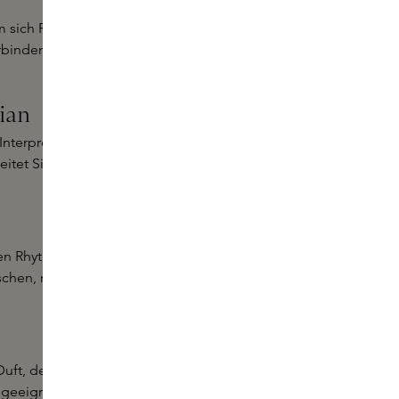
em sich Rose und Veilchen mit der
inden. Ein Duft, der sich wie eine
ian
 Interpretation der klassischen Rose.
eitet Sie auf subtile Weise durch
n Rhythmus der Stadt wider. Ein
chen, raffinierten Eindruck
Duft, der an frisch gewaschenes
geeignet für alle, die einen