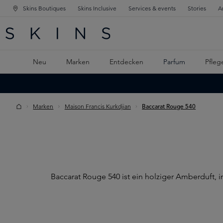
Skins Boutiques
Skins Inclusive
Services & events
Stories
A
ATION SPRINGEN
INGEN
PTINHALT SPRINGEN
Neu
Marken
Entdecken
Parfum
Pfleg
Marken
Maison Francis Kurkdjian
Baccarat Rouge 540
Baccarat Rouge 540 ist ein holziger Amberduft, 