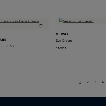
VERSO
ARE
Eye Cream
m SPF 50
45,00 €
Seite
Seite
Seite
Se
1
2
3
4