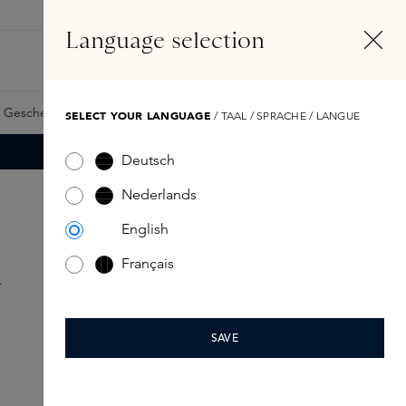
DE
Konto
Language selection
Suchen
Fragrance Finder
 Geschenkkarte
Samples
Skins Exclusives
Skins Boxen
SELECT YOUR LANGUAGE
/ TAAL / SPRACHE / LANGUE
Deutsch
Nederlands
English
n
Français
SAVE