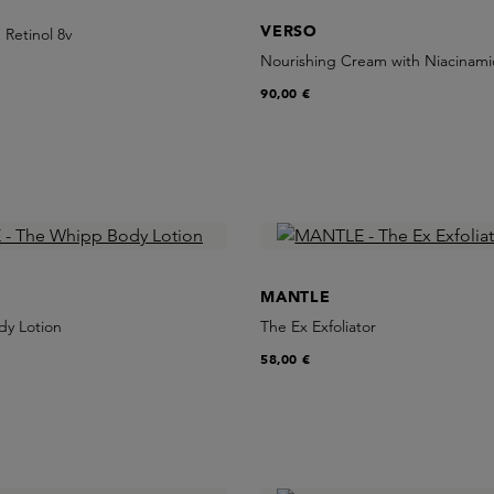
VERSO
 Retinol 8v
Nourishing Cream with Niacinam
90,00 €
MANTLE
y Lotion
The Ex Exfoliator
58,00 €