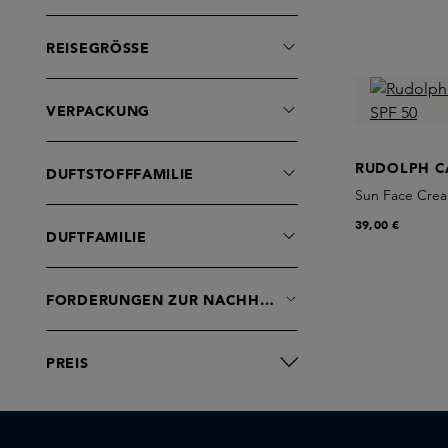
Selbstbräuner Körper
Seren
REISEGRÖSSE
Shampoo
Sonnenschutz Gesicht
VERPACKUNG
Sonnenschutz Körper
Treatments
RUDOLPH C
DUFTSTOFFFAMILIE
Sun Face Crea
39,00 €
DUFTFAMILIE
FORDERUNGEN ZUR NACHHALTIGKEIT
PREIS