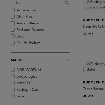
Accessoires
After Sun
RUDOLPH C
Augenpflege
Keep On Rolli
Bad und Dusche
27,00 €
Deo
Eau de Parfum
Feuchtigkeitsspender
Gesichtsreiniger
MARKE
Gesichtsspray
Handpflege
BIBBI PARFUM
Lippenbalsam
Bodyologist
Lippenpflege
RUDOLPH C
MANTLE
Masken
To the Rescue 
Rudolph Care
Parfumöl
25,00 €
Verso
Peelings