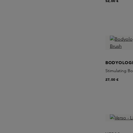
52,00 €
BODYOLOGI
Stimulating B
27,00 €