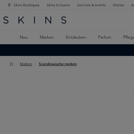
Skins Boutiques
Skins Inclusive
Services & events
Stories
A
ATION SPRINGEN
INGEN
PTINHALT SPRINGEN
Neu
Marken
Entdecken
Parfum
Pfleg
Marken
Scandinavische merken