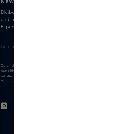
NEWSLETTER
Bleiben Sie auf dem Laufenden über die neuesten Marken
und Produkte und holen Sie sich Tipps von unseren Skins
Experts.
Durch die Eingabe Ihrer E-Mail-Adresse erklären Sie sich damit einverstanden,
den Skins-Newsletter und personalisierte Marketingnachrichten per E-Mail zu
erhalten. Sehen Sie sich unsere
Allgemeinen Geschäftsbedingungen
und
Datenschutz
erklärung an.