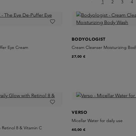
Seite
Seite
Seite
Se
1
2
3
4
BODYOLOGIST
ffer Eye Cream
Cream Cleanser Moisturizing Bo
27,00 €
VERSO
Micellar Water for daily use
h Retinol 8 & Vitamin C
40,00 €