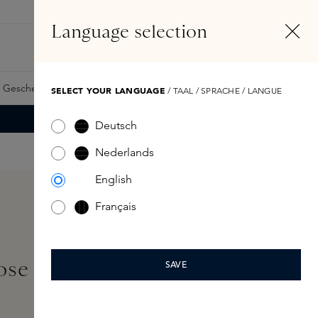
DE
Konto
Language selection
Suchen
Fragrance Finder
 Geschenkkarte
Samples
Skins Exclusives
Skins Boxen
SELECT YOUR LANGUAGE
/ TAAL / SPRACHE / LANGUE
Deutsch
Nederlands
English
Français
ose Extrait de Parfum
SAVE