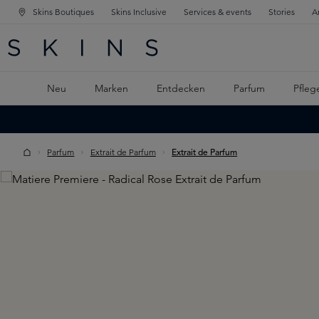
Skins Boutiques
Skins Inclusive
Services & events
Stories
A
ATION SPRINGEN
INGEN
PTINHALT SPRINGEN
Neu
Marken
Entdecken
Parfum
Pfleg
Parfum
Extrait de Parfum
Extrait de Parfum
Skip image gallery