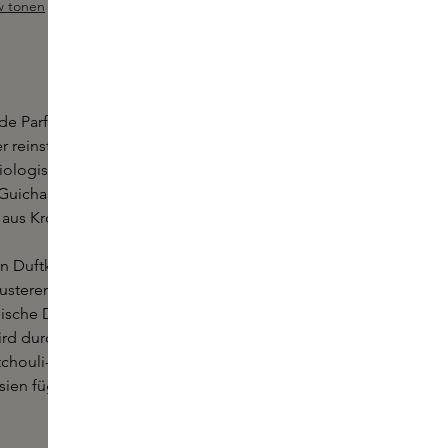
w tonen
Sample hinzufügen
ewertung von 5 von 5 Sternen
 de Parfum von Matiere Premiere ist ein Parfüm, bei
er reinsten Form verwendet wurde, die vom
iologisch angebaut wird. Der Gründer und
Guichard hat das ursprüngliche Eau de Parfum mit
aus Kroatien als Gastzutat angereichert.
 Duftkonzentration unterstreicht die Immortelle
busteren Aspekte der Rose und verleiht Radical Rose
lische Dimension. Die hohe Konzentration von Rose
wird durch Safran und Pfefferbeeren-Essenz aus
atchouli-Essenz aus Indonesien und Labdanum-
ien fügen dunkle, holzige Facetten hinzu und