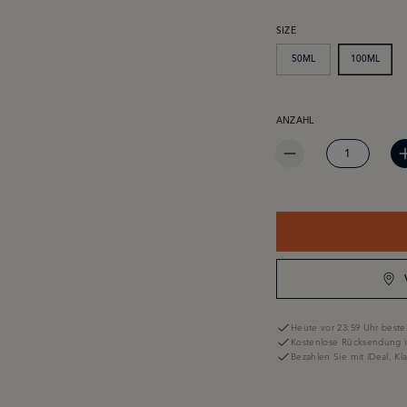
AUSWÄHLEN
SIZE
50ML
100ML
PRODUKT ANZAHL: GIB 
ANZAHL
Heute vor 23:59 Uhr bestel
Kostenlose Rücksendung i
Bezahlen Sie mit iDeal, K