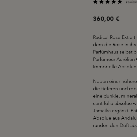
revie
Durchschnittliche B
360,00 €
Radical Rose Extrait
dem die Rose in ihr
Parfümhaus selbst b
Parfümeur Aurélien 
Immortelle Absolue 
Neben einer höheren
die tieferen und ro
eine dunkle, minera
centifolia absolue 
Jamaika ergänzt. P
Absolue aus Andalus
runden den Duft ab.