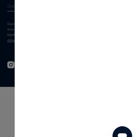
Durch die Eingabe Ihrer E-Mail-Adresse erklären Sie sich damit
einverstanden, den Skins-Newsletter und personalisierte
Marketingnachrichten per E-Mail zu erhalten. Sehen Sie sich unsere
Allgemeinen Geschäftsbedingungen
und
Datenschutz
erklärung an.
© 2026 - SKINS - Alle Rechte vorbehalten
Allgemeine Geschäftsbedingungen
Haftungsausschluss
Impressum
Datenschutzerklärung
Cookie-Einstellungen