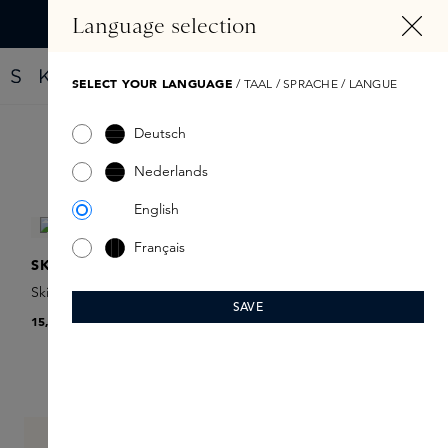
ALT SPRINGEN
Language selection
Finde dein neues Parfüm mit dem Fragrance Finder
SELECT YOUR LANGUAGE
/ TAAL / SPRACHE / LANGUE
Deutsch
Produkte filtern
Nederlands
English
Français
SKINS
Skins Giftcard
SAVE
15,00 €