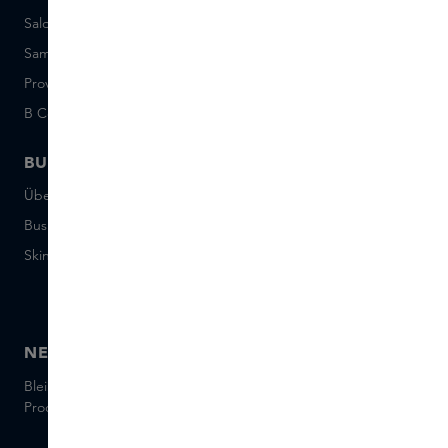
Saldo der Geschenkkarte
Events
Sample Sets: Bedingungen
Short Stories
Provenance
Salon Rotterdam
B Corp™
People & Planet
BUSINESS
CONTACT
Über Skins Business
+31 020 7403222
Business Geschenke
Schreiben Sie uns eine E-
Mail
Skins distribution
Chatten Sie mit uns
Skins boutique
NEWSLETTER
Bleiben Sie auf dem Laufenden über die neuesten Marken und
Produkte und holen Sie sich Tipps von unseren Skins Experts.