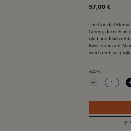
57,00 €
The Cocktail Eterna
Creme, die sich an d
glatt und frisch und
Basis oder zum Absch
weich und ausgeglic
PRODUKT ANZAHL: GIB 
ANZAHL