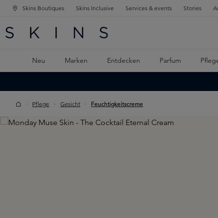
Skins Boutiques
Skins Inclusive
Services & events
Stories
A
ATION SPRINGEN
INGEN
PTINHALT SPRINGEN
Neu
Marken
Entdecken
Parfum
Pfleg
Pflege
Gesicht
Feuchtigkeitscreme
Skip image gallery