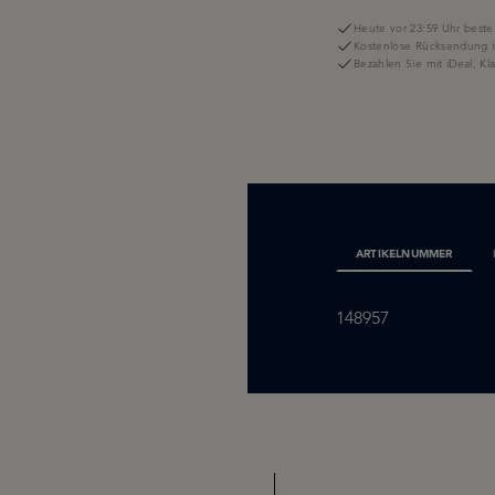
Heute vor 23:59 Uhr bestel
Kostenlose Rücksendung i
Bezahlen Sie mit iDeal, K
ARTIKELNUMMER
148957