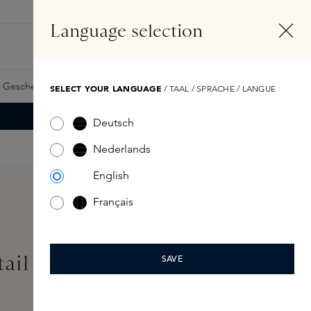
DE
Konto
Language selection
Suchen
Fragrance Finder
 Geschenkkarte
Samples
Skins Exclusives
Skins Boxen
SELECT YOUR LANGUAGE
/ TAAL / SPRACHE / LANGUE
Deutsch
Nederlands
English
Français
ail Eternal Cream 50ml
SAVE