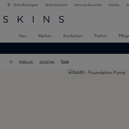
Skins Boutiques
Skins Inclusive
Services & events
Stories
A
ATION SPRINGEN
INGEN
PTINHALT SPRINGEN
Neu
Marken
Entdecken
Parfum
Pfleg
Make-up
Sonstiges
Tools
Skip image gallery