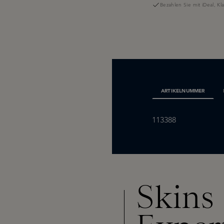
Bezahlen Sie mit iDeal, K
ARTIKELNUMMER
113388
Skins