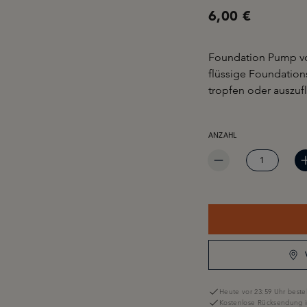
6,00 €
Foundation Pump von
flüssige Foundations
tropfen oder auszuf
PRODUKT ANZAHL: GIB 
ANZAHL
Heute vor 23:59 Uhr bestel
Kostenlose Rücksendung i