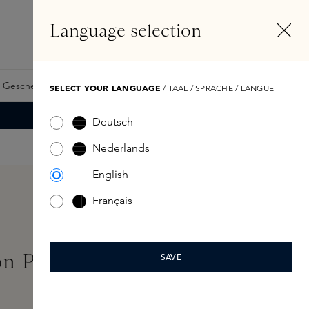
DE
Konto
Language selection
Suchen
Fragrance Finder
 Geschenkkarte
Samples
Skins Exclusives
Skins Boxen
SELECT YOUR LANGUAGE
/ TAAL / SPRACHE / LANGUE
Deutsch
Nederlands
English
Français
on Pump
SAVE