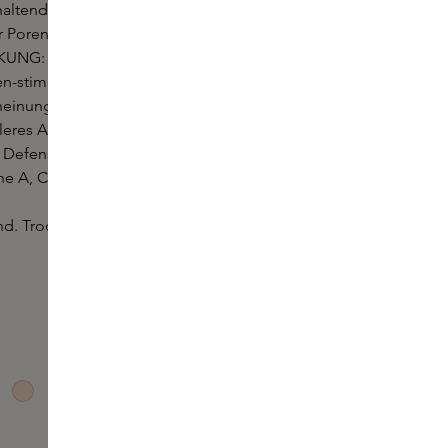
haltende Schicht auf die Hautoberfläche, ohne sich
er Poren abzusetzen.
NG: weichere, glattere Haut.
en-stimulierende Peptide und Hyaluronsäure
heinungsbild von Falten und groben Poren, indem
lleres Aussehen verleihen. Ein mit Antioxidantien
y Defense Complex bietet einen Schutzcocktail auf
ne A, C und E.
nd. Trocknet nicht aus. 16 Nuancen für jeden