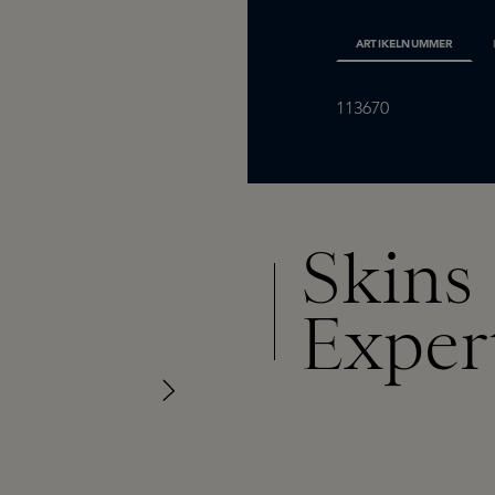
ARTIKELNUMMER
113670
Skins
Exper