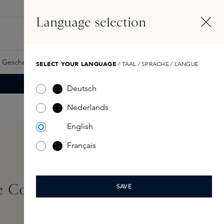
DE
Konto
Language selection
Suchen
Fragrance Finder
 Geschenkkarte
Samples
Skins Exclusives
Skins Boxen
SELECT YOUR LANGUAGE
/ TAAL / SPRACHE / LANGUE
Deutsch
Nederlands
English
Français
e Complete Concealer
SAVE