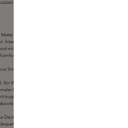
w tonen
ewertung von 4.6 von 5 Sternen
t Matte Complete Concealer vor.
n. Intensive Deckkraft. NARS Soft Matte Concealer
t und mildert Unregelmäßigkeiten mit einem Soften-
 Komfort. Optimale natürliche Ausstrahlung.
ocus Smoothing Complexion Technologie
Ein Weichzeichner-Effekt mit hoher Deckkraft.
aler Diffusionspuder unterstützt die Lichtstreuung
mit kugelförmiger Oberfläche, die entwickelt
absorbieren und Licht einzufangen - für Soften-
Deckkraft mit einem leichten Finish.
rpartikel mit einer einzigartigen Struktur legen