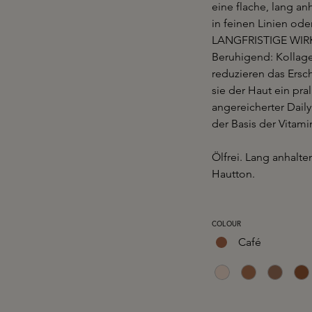
eine flache, lang an
in feinen Linien od
LANGFRISTIGE WIRKU
Beruhigend: Kollag
reduzieren das Ersc
sie der Haut ein pra
angereicherter Dail
der Basis der Vitami
Ölfrei. Lang anhalte
Hautton.
AUSWÄHLEN
COLOUR
Café