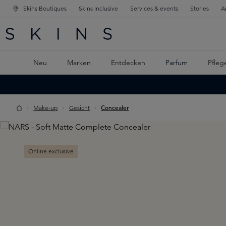
Skins Boutiques
Skins Inclusive
Services & events
Stories
A
ATION SPRINGEN
INGEN
PTINHALT SPRINGEN
Neu
Marken
Entdecken
Parfum
Pfleg
Make-up
Gesicht
Concealer
Skip image gallery
Online exclusive