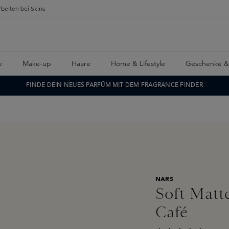
rbeiten bei Skins
e
Make-up
Haare
Home & Lifestyle
Geschenke &
FINDE DEIN NEUES PARFÜM MIT DEM FRAGRANCE FINDER
NARS
Soft Matt
Café