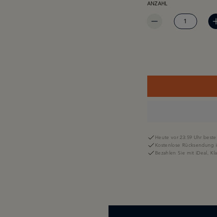
ANZAHL
Heute vor 23:59 Uhr bestel
Kostenlose Rücksendung i
Bezahlen Sie mit iDeal, K