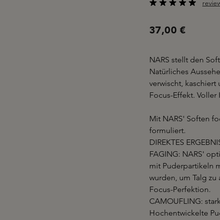
revie
Durchschnittliche B
37,00 €
NARS stellt den Sof
Natürliches Aussehe
verwischt, kaschier
Focus-Effekt. Voller
Mit NARS' Soften f
formuliert.
DIREKTES ERGEBNIS: 
FAGING: NARS' optim
mit Puderpartikeln 
wurden, um Talg zu 
Focus-Perfektion.
CAMOUFLING: starke 
Hochentwickelte Pude