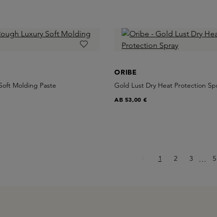
ORIBE
Soft Molding Paste
Gold Lust Dry Heat Protection Sp
AB
53,00 €
Seite
Seite
Seite
S
1
2
3
Ellips
5
…