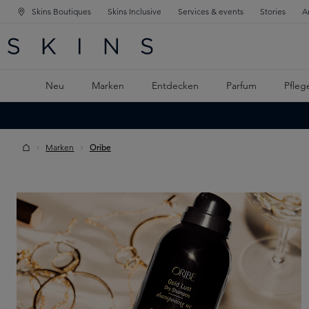
Skins Boutiques
Skins Inclusive
Services & events
Stories
A
ATION SPRINGEN
INGEN
PTINHALT SPRINGEN
Neu
Marken
Entdecken
Parfum
Pfleg
Marken
Oribe