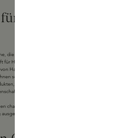
 für
e, die für ihre luxuriösen
aft für Handwerkskunst und
n von Haarpflegeprodukten, die den
nen sollen. Bei Skins finden Sie
odukten, darunter wunderschöne
enschaften hat.
den charakteristischen Düften der
g ausgewählt, um ein unvergessliches