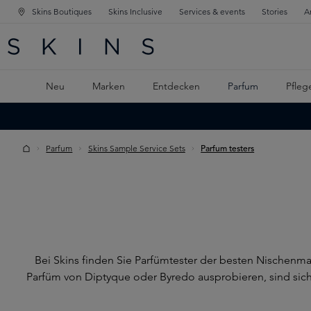
Skins Boutiques
Skins Inclusive
Services & events
Stories
A
ATION SPRINGEN
INGEN
PTINHALT SPRINGEN
Neu
Marken
Entdecken
Parfum
Pfleg
Parfum
Skins Sample Service Sets
Parfum testers
Bei Skins finden Sie Parfümtester der besten Nischenma
Parfüm von Diptyque oder Byredo ausprobieren, sind sich 