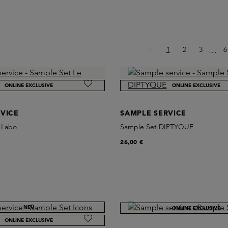
Seite
Seite
Seite
S
1
2
3
Ellips
6
…
ONLINE EXCLUSIVE
ONLINE EXCLUSIVE
VICE
SAMPLE SERVICE
 Labo
Sample Set DIPTYQUE
26,00 €
NEU
ONLINE EXCLUSIVE
ONLINE EXCLUSIVE