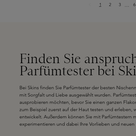
Seite
Seite
Seite
S
1
2
3
Ellips
6
…
Finden Sie anspruch
Parfümtester bei Sk
Bei Skins finden Sie Parfümtester der besten Nischen
mit Sorgfalt und Liebe ausgewählt wurden. Parfümtest
ausprobieren möchten, bevor Sie einen ganzen Flakon
zum Beispiel zuerst auf der Haut testen und erleben, w
entwickelt. Außerdem können Sie mit Parfümtestern 
experimentieren und dabei Ihre Vorlieben und neuen 