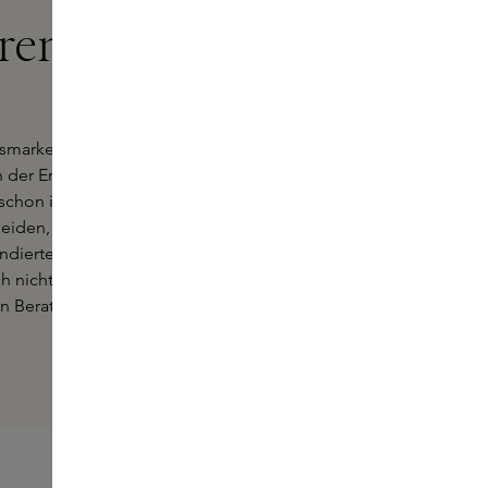
ren
gsmarken. Wie wäre es mit
n der Emotionen und Erinnerungen,
ie schon immer ein Parfüm von
heiden, welche Variante am besten zu
ndierte Entscheidung zu treffen,
h nicht entscheiden? In unserer
n Beratung weiter.