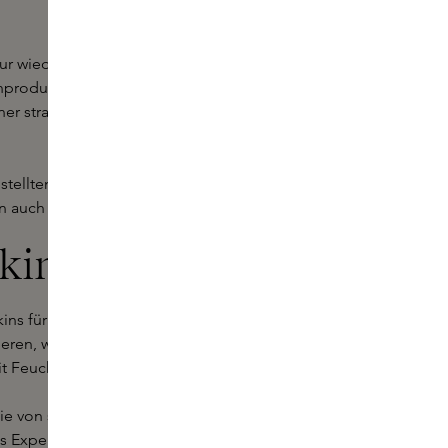
ur wiederherzustellen und zu
nproduktion werden feine Linien
einer strafferen, ebenmäßigeren Haut
ellten Seren, die alle darauf
rn auch zu verwandeln.
kins kaufen
kins für strahlende und gesunde
Seren, wie Vitamin A und
t Feuchtigkeit versorgt.
ie von schneller Lieferung,
 Experten. Lassen Sie Ihre Haut mit