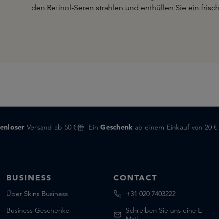
den Retinol-Seren strahlen und enthüllen Sie ein frisc
enloser
Versand ab 50 €
Ein
Geschenk
ab einem Einkauf von 20 €
BUSINESS
CONTACT
Über Skins Business
+31 020 7403222
Business Geschenke
Schreiben Sie uns eine E-