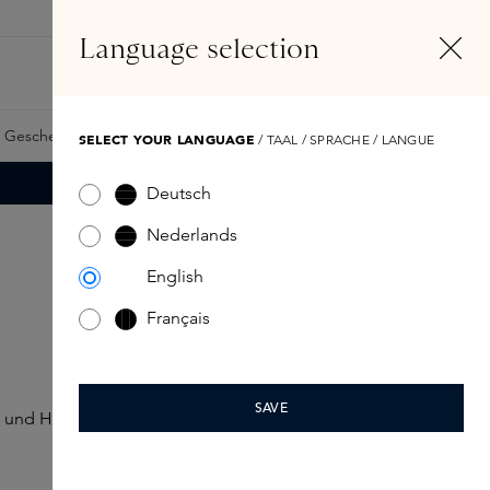
DE
Konto
Language selection
Suchen
Fragrance Finder
 Geschenkkarte
Samples
Skins Exclusives
Skins Boxen
SELECT YOUR LANGUAGE
/ TAAL / SPRACHE / LANGUE
Deutsch
Nederlands
English
Français
SAVE
en und Hautunreinheiten behandeln. Sie sorgen für eine