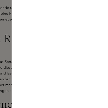
lende und klare Haut. Retinol ist
, feine Fältchen und eine unebene
lerneuerung an und sorgt für einen
 Retinol-
das Serum abends auf die gereinigte
le diese gleichmäßig auf Gesicht
nd lassen Sie das Serum vollständig
rwenden Sie tagsüber immer einen
er machen kann. Steigern Sie die
ngen zu vermeiden.
ene