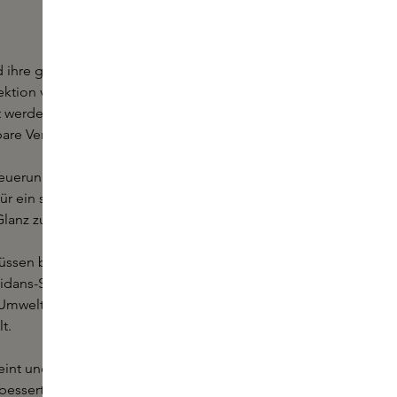
nd ihre ganz eigenen Bedürfnisse hat.
lektion von Seren zusammengestellt,
lt werden, um unterschiedlichen
bare Veränderungen zu bewirken.
neuerung anzuregen und die
 für ein strahlendes Hautbild,
Glanz zum Vorschein.
lüssen benötigen, ist ein
Vitamin-E-
idans-Serum stärkt die Hautbarriere,
 Umwelteinflüssen, was zu einer Haut
t.
int und mindert sichtbare Poren. Es
bessert die Hautstruktur und stärkt