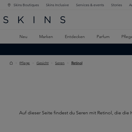
Skins Boutiques
Skins Inclusive
Services & events
Stories
A
ATION SPRINGEN
INGEN
PTINHALT SPRINGEN
Neu
Marken
Entdecken
Parfum
Pfleg
Pflege
Gesicht
Seren
Retinol
Auf dieser Seite findest du Seren mit Retinol, die di