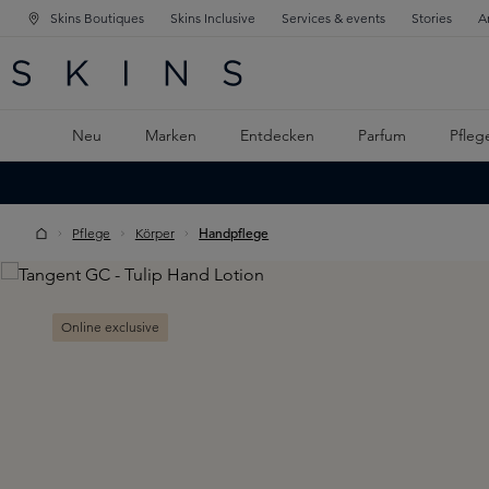
Skins Boutiques
Skins Inclusive
Services & events
Stories
A
ATION SPRINGEN
INGEN
PTINHALT SPRINGEN
Neu
Marken
Entdecken
Parfum
Pfleg
Pflege
Körper
Handpflege
Skip image gallery
Online exclusive