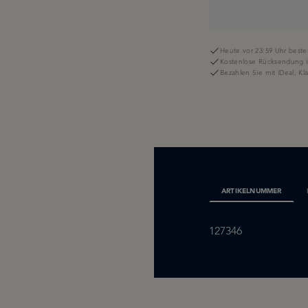
Heute vor 23:59 Uhr bestel
Kostenlose Rücksendung i
Bezahlen Sie mit iDeal, K
ARTIKELNUMMER
127346