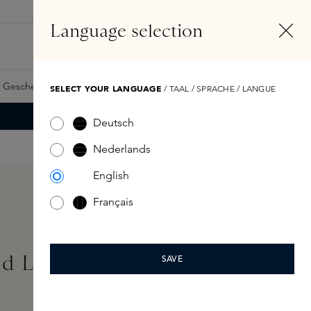
DE
Konto
Language selection
Suchen
Fragrance Finder
 Geschenkkarte
Samples
Skins Exclusives
Skins Boxen
SELECT YOUR LANGUAGE
/ TAAL / SPRACHE / LANGUE
Deutsch
Nederlands
English
Français
d Lotion 350ml
SAVE