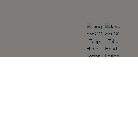
TANGENT GC
Tulip Hand Lotion 350ml