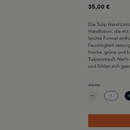
35,00 €
Die Tulip Hand Loti
Handlotion, die mit
leichte Formel enthäl
Feuchtigkeit versor
frische, grüne und b
Tulpenstrauß. Nach
und fühlen sich ges
PRODUKT ANZAHL: GIB 
ANZAHL