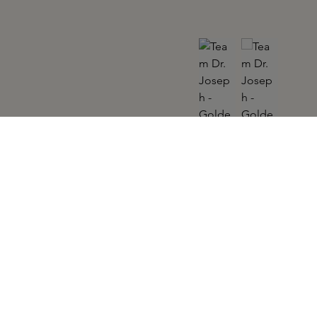
TEAM DR. JOSEPH
Golden Glow Body Oil 100ml