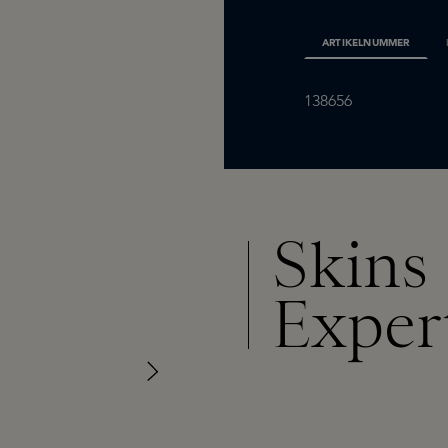
ARTIKELNUMMER
138656
Skins
Exper