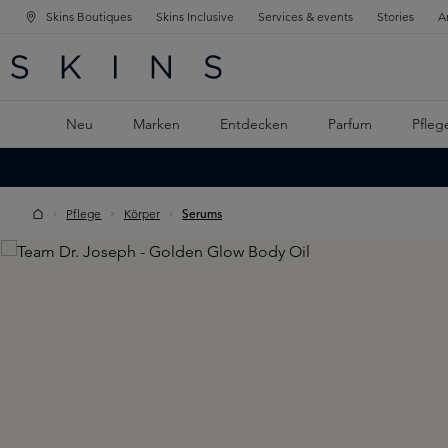
Skins Boutiques
Skins Inclusive
Services & events
Stories
A
ATION SPRINGEN
INGEN
PTINHALT SPRINGEN
Neu
Marken
Entdecken
Parfum
Pfleg
Pflege
Körper
Serums
Skip image gallery