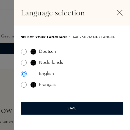
DE
Konto
Language selection
Suchen
Fragrance Finder
 Geschenkkarte
Samples
Skins Exclusives
Skins Boxen
SELECT YOUR LANGUAGE
/ TAAL / SPRACHE / LANGUE
Deutsch
Nederlands
English
Français
low Body Oil 100ml
SAVE
w tonen
ewertung von 5 von 5 Sternen