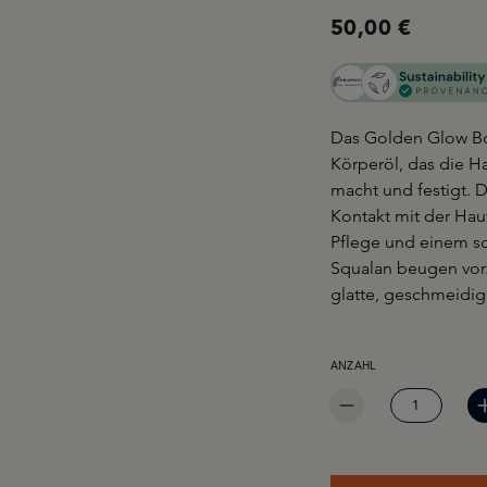
50,00 €
Das Golden Glow Bod
Körperöl, das die Ha
macht und festigt. D
Kontakt mit der Haut
Pflege und einem so
Squalan beugen vorz
glatte, geschmeidig
PRODUKT ANZAHL: GIB 
ANZAHL