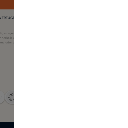
JETZT BESTELLEN
VERFÜGBARKEIT IN DER BOUTIQUE
lt, morgen geliefert
nnerhalb von 60 Tagen
larna oder der Skins-Geschenkkarte.