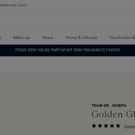
rbeiten bei Skins
e
Make-up
Haare
Home & Lifestyle
Geschenke &
FINDE DEIN NEUES PARFÜM MIT DEM FRAGRANCE FINDER
TEAM DR. JOSEPH
Golden G
revie
Durchschnittliche B