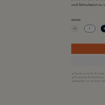
und Stimulation zu v
PRODUKT ANZAHL: GIB 
ANZAHL
Heute vor 23:59 Uhr bestel
Kostenlose Rücksendung i
Bezahlen Sie mit iDeal, K