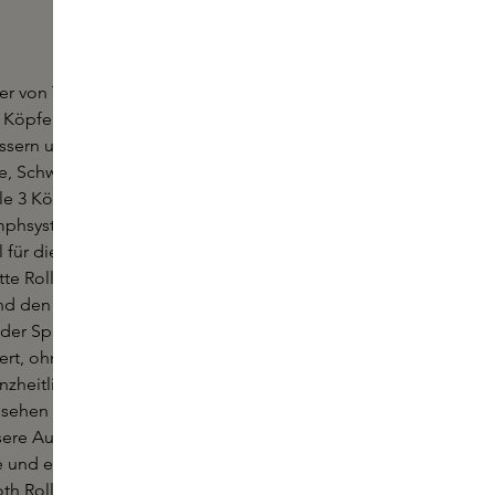
er von The Coucou Club ist ein Gesichtsroller mit
 Köpfen aus 100% Rosenquarz, die die
sern und den Abtransport von Giftstoffen fördern,
e, Schwellungen und aufgeblasene Wangen
le 3 Köpfe stimulieren die Blutzirkulation und
mphsystem (Abtransport von Giftstoffen). Der runde
l für die Augenpartie entwickelt, während der
tte Roller am besten für die Kieferpartie, die
d den Hals geeignet sind. Mit seinen kristallenen
der Spiked Roller tiefer in die Haut, was die
ert, ohne die oberste Hautschicht zu beschädigen.
anzheitliche und hygienische Alternative zum
sehen werden. Der Smooth Roller eignet sich
ssere Aufnahme von skincare-Produkten und hat eine
 und entspannende Wirkung. Wechseln Sie
 Roller und dem Spiked Roller, um die Intensität