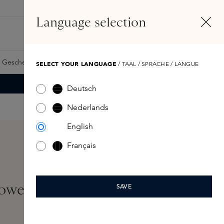
DE
Konto
Language selection
Suchen
Fragrance Finder
 Geschenkkarte
Samples
Skins Exclusives
Skins Boxen
SELECT YOUR LANGUAGE
/ TAAL / SPRACHE / LANGUE
Deutsch
Nederlands
English
Français
wer Face Roller
SAVE