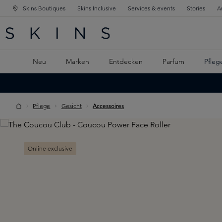
Skins Boutiques
Skins Inclusive
Services & events
Stories
A
ATION SPRINGEN
INGEN
PTINHALT SPRINGEN
Neu
Marken
Entdecken
Parfum
Pfleg
Pflege
Gesicht
Accessoires
Skip image gallery
Online exclusive