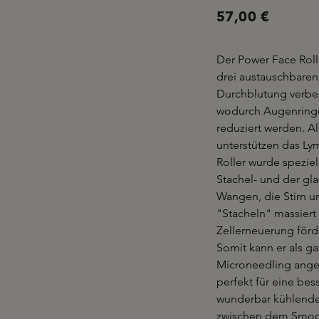
57,00 €
Der Power Face Roll
drei austauschbaren
Durchblutung verbes
wodurch Augenring
reduziert werden. Al
unterstützen das Ly
Roller wurde speziel
Stachel- und der gla
Wangen, die Stirn un
"Stacheln" massiert 
Zellerneuerung förd
Somit kann er als g
Microneedling ange
perfekt für eine be
wunderbar kühlende
zwischen dem Smooth