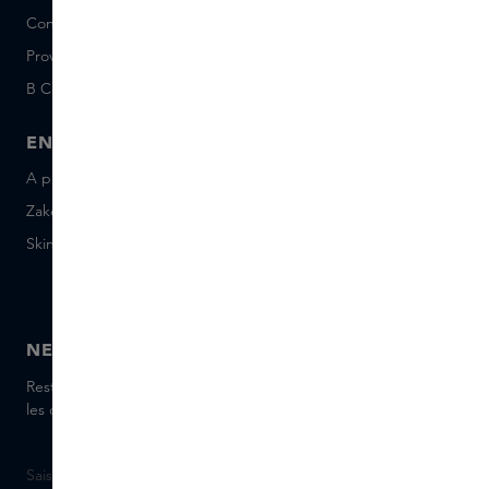
Conditions Sample Set
Short Stories
Provenance
Salon Rotterdam
B Corp™
People & Planet
ENTREPRISE
CONTACT
A propos de Skins Business
+31 020 7403222
Zakelijke geschenken
Envoyez-nous un e-mail
Skins Distribution
Discutez avec nous en
direct
Skins boutique
NEWSLETTER
Restez informé(e) des dernières marques et produits, recevez
les conseils de nos Skins Experts.