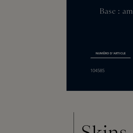
Base : amb
NUMÉRO D’ARTICLE
104585
Skins