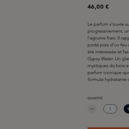
46,00 €
Le parfum s'ouvre s
progressivement, u
l'agrume frais. Il ra
porté près d'un feu 
été intéressée et fa
Gypsy Water. Un glam
mystiques du bois e
parfum iconique qu
formule hydratante q
QUANTITÉ DE PRODUIT 
QUANTITÉ