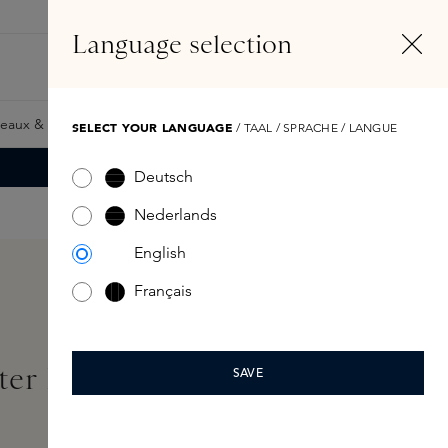
FR
Compte
Language selection
Rechercher
Fragrance Finder
eaux & Giftcards
Samples
Skins Exclusives
Skins Boxe
SELECT YOUR LANGUAGE
/ TAAL / SPRACHE / LANGUE
Deutsch
Nederlands
English
Français
ter Body Wash 225ml
SAVE