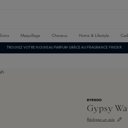
Soins
Maquillage
Cheveux
Home & Lifestyle
Cad
TROUVEZ VOTRE NOUVEAU PARFUM GRÂCE AU FRAGRANCE FINDER
BYREDO
Gypsy Wa
Rédigez un avis