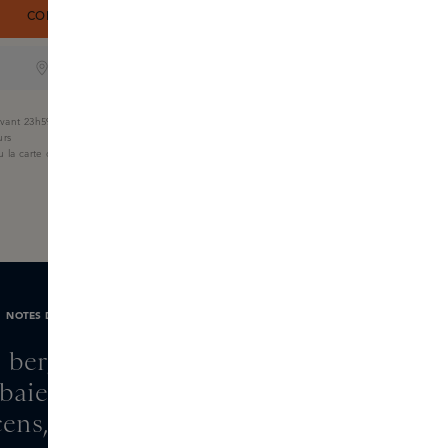
COMMANDEZ MAINTENANT
ONLINE ONLY
ant 23h59, livré demain
urs
u la carte cadeau Skins
NOTES DE PARFUM
 bergamote, citron,
 baies de genièvre
ns, aiguilles de pin,