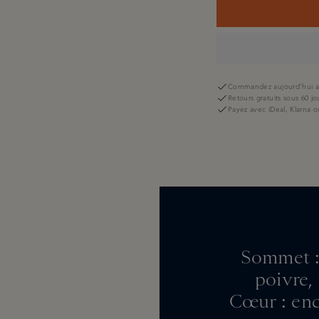
Commandez aujourd'hui av
Retours gratuits sous 60 jo
Payez avec iDeal, Klarna o
Sommet :
poivre,
Cœur : ence