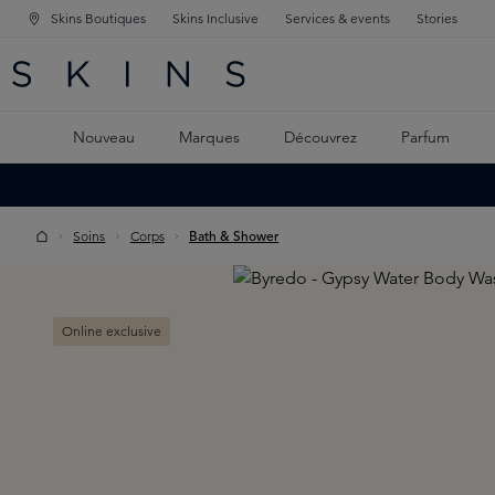
Skins Boutiques
Skins Inclusive
Services & events
Stories
GATION PRINCIPALE
HERCHE
 CONTENU PRINCIPAL
Nouveau
Marques
Découvrez
Parfum
Soins
Corps
Bath & Shower
Skip image gallery
Online exclusive