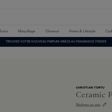
Soins
Maquillage
Cheveux
Home & Lifestyle
Cad
TROUVEZ VOTRE NOUVEAU PARFUM GRÂCE AU FRAGRANCE FINDER
CHRISTIAN TORTU
Ceramic P
Rédigez un avis