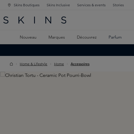
Skins Boutiques
Skins Inclusive
Services & events
Stories
GATION PRINCIPALE
HERCHE
 CONTENU PRINCIPAL
Nouveau
Marques
Découvrez
Parfum
Home & Lifestyle
Home
Accessoires
Skip image gallery