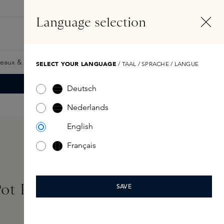
FR
Compte
Language selection
Rechercher
Fragrance Finder
eaux & Giftcards
Samples
Skins Exclusives
Skins Boxe
SELECT YOUR LANGUAGE
/ TAAL / SPRACHE / LANGUE
Deutsch
Nederlands
English
Français
ot Pourri-Bowl
SAVE