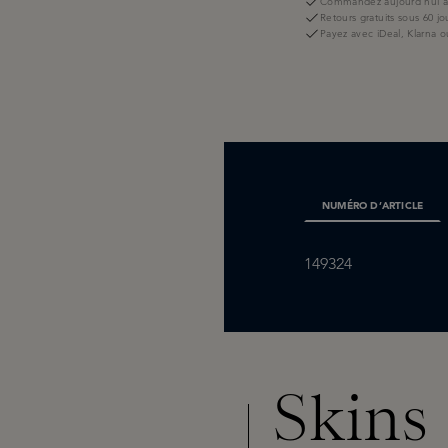
Commandez aujourd'hui av
Retours gratuits sous 60 jo
Payez avec iDeal, Klarna o
NUMÉRO D’ARTICLE
149324
Skins