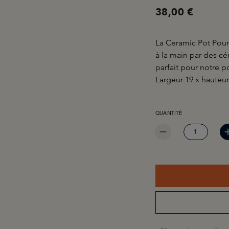
38,00 €
La Ceramic Pot Pourr
à la main par des cér
parfait pour notre p
Largeur 19 x hauteur
QUANTITÉ DE PRODUIT 
QUANTITÉ