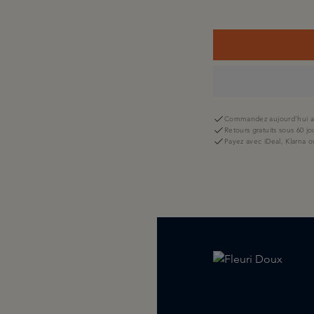
Commandez aujourd'hui av
Retours gratuits sous 60 jo
Payez avec iDeal, Klarna o