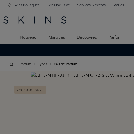
Skins Boutiques
Skins Inclusive
Services & events
Stories
GATION PRINCIPALE
HERCHE
 CONTENU PRINCIPAL
Nouveau
Marques
Découvrez
Parfum
Parfum
Types
Eau de Parfum
Skip image gallery
Online exclusive