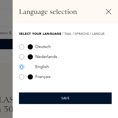
FR
Compte
Language selection
Rechercher
Fragrance Finder
eaux & Giftcards
Samples
Skins Exclusives
Skins Boxe
SELECT YOUR LANGUAGE
/ TAAL / SPRACHE / LANGUE
Deutsch
Nederlands
English
Français
ASSIC Warm Cotton Eau
SAVE
m 30ml