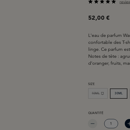
revie
Note moyenne de 5 s
52,00 €
L'eau de parfum War
confortable des T-shi
linge. Ce parfum est
Notes de tête : agru
d'oranger, fruits, m
SÉLECTIONNEZ
SIZE
10ML
30ML
QUANTITÉ DE PRODUIT 
QUANTITÉ