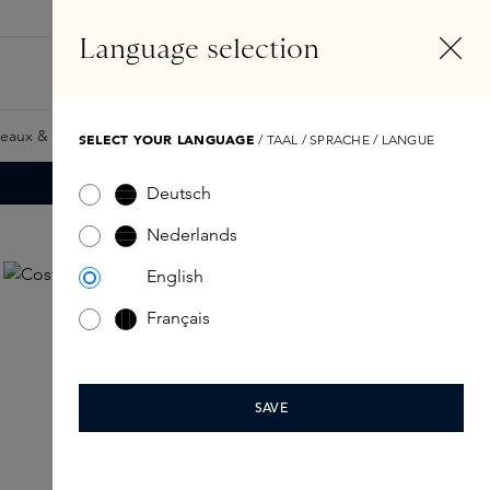
FR
Compte
Language selection
Rechercher
Fragrance Finder
eaux & Giftcards
Samples
Skins Exclusives
Skins Boxe
SELECT YOUR LANGUAGE
/ TAAL / SPRACHE / LANGUE
Deutsch
Nederlands
English
Français
SAVE