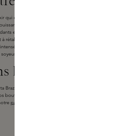
tre peau
ixir qui enveloppe la peau d'un
glow
n puissant mélange botanique
dants et en acides gras essentiels.
 à rétablir l'hydratation. L'huile de
t intensément la peau et lui donnent
t soyeuse qui resplendit de vitalité.
ns Experts
Brazil à votre routine de soins ?
nos boutiques et en ligne. Posez vos
notre
page de conseils
- nous