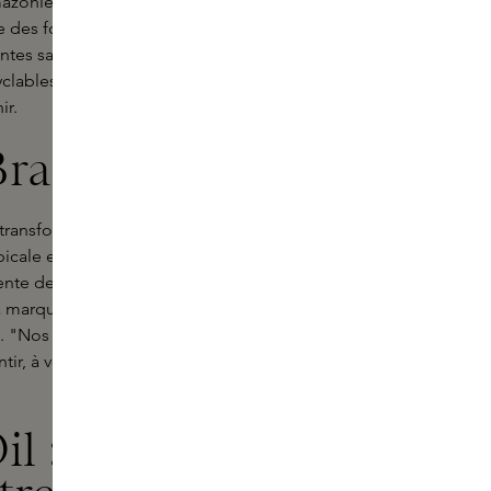
 amazonienne en une expérience de
pe des formules propres avec de
lantes sauvages. Chaque produit est
clables. Ainsi, vous profitez de soins
ir.
razil
transformateur en Amazonie. Là, il a
ropicale et de ses communautés
nte de la beauté, fusionnant luxe et
la marque contribue à la préservation
es. "Nos produits ont une magie brute
tir, à vous tourner vers l'intérieur et
il : un
glow