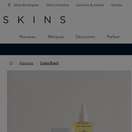
Skins Boutiques
Skins Inclusive
Services & events
Stories
GATION PRINCIPALE
HERCHE
 CONTENU PRINCIPAL
Nouveau
Marques
Découvrez
Parfum
Marques
Costa Brazil