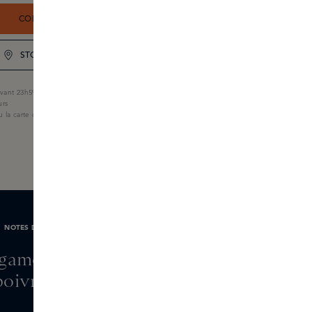
COMMANDEZ MAINTENANT
STOCK DE LA BOUTIQUE
ant 23h59, livré demain
urs
u la carte cadeau Skins
NOTES DE PARFUM
rgamote, patchouli,
poivre rose