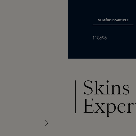
NUMÉRO D’ARTICLE
118696
Skins
Exper