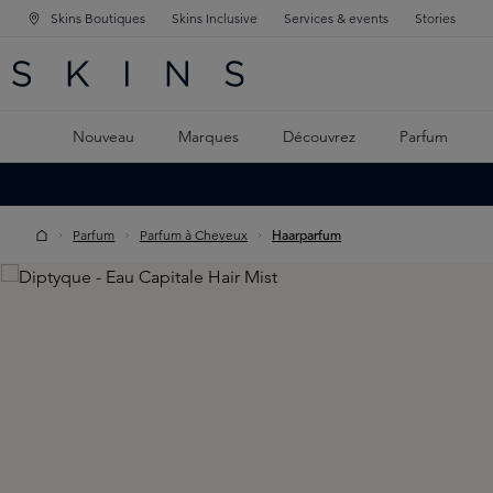
Skins Boutiques
Skins Inclusive
Services & events
Stories
GATION PRINCIPALE
HERCHE
 CONTENU PRINCIPAL
Nouveau
Marques
Découvrez
Parfum
Parfum
Parfum à Cheveux
Haarparfum
Skip image gallery