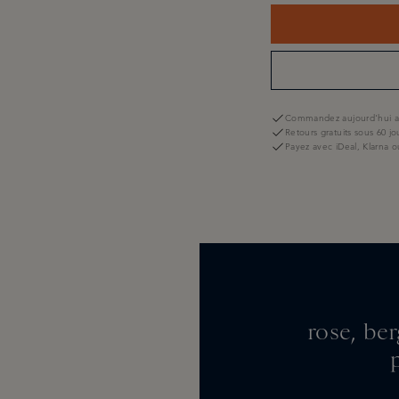
Commandez aujourd'hui av
Retours gratuits sous 60 jo
Payez avec iDeal, Klarna o
rose, be