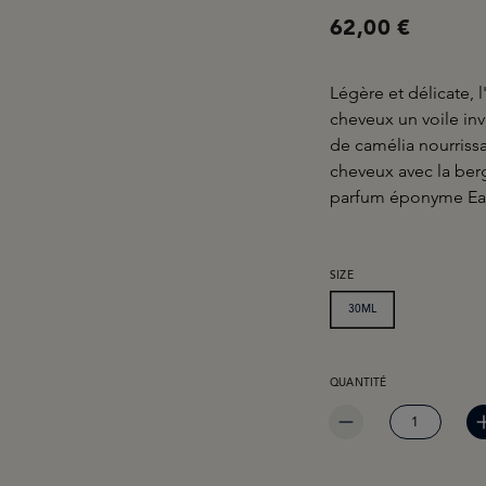
62,00 €
Légère et délicate,
cheveux un voile inv
de camélia nourrissa
cheveux avec la ber
parfum éponyme Eau
SÉLECTIONNEZ
SIZE
30ML
QUANTITÉ DE PRODUIT 
QUANTITÉ