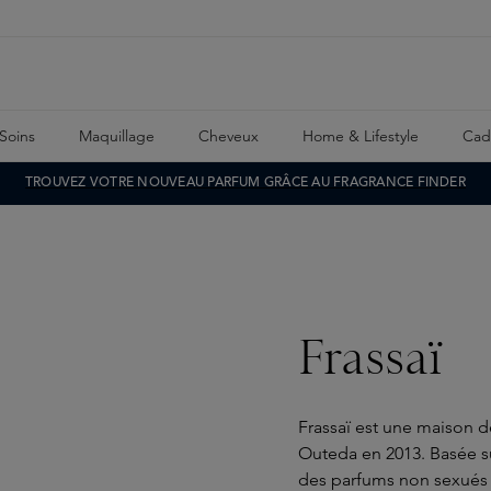
Soins
Maquillage
Cheveux
Home & Lifestyle
Cad
TROUVEZ VOTRE NOUVEAU PARFUM GRÂCE AU FRAGRANCE FINDER
Frassaï
Frassaï est une maison 
Outeda en 2013. Basée su
des parfums non sexués 