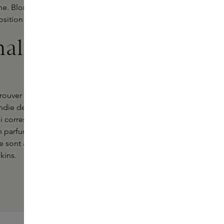
e. Blonde est une ode à
osition parfumée sophistiquée.
nalisés de nos
trouver le parfum Frassaï qui vous
ondie des notes de parfum et des
ui correspond à vos préférences et à
un parfum pour une occasion spéciale
 sont à votre service. Laissez-vous
kins.