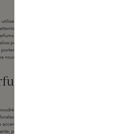
 utilise le pouvoir des senteurs pour
attention portée aux détails et à une
arfums qui excitent les sens et
slow perfumery
garantit des
 portent une signature unique.
ne nouvelle manière et à faire une
rfum par
poudrée et sensuelle qui raconte
florales douces qui rappellent un
ils accents gourmands et un musc
nte, permettant au parfum de se