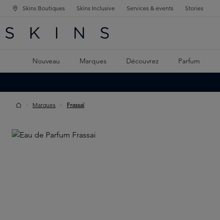
Skins Boutiques
Skins Inclusive
Services & events
Stories
GATION PRINCIPALE
HERCHE
 CONTENU PRINCIPAL
Nouveau
Marques
Découvrez
Parfum
Marques
Frassaï