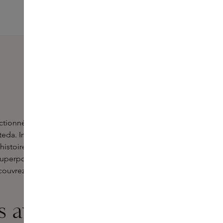
tionnée de Frassaï, la maison de
eda. Inspirée par la
slow perfumery
,
 histoires et évoquent des émotions.
superposition complexe qui se
ouvrez l'univers de Frassaï chez
ms avec une