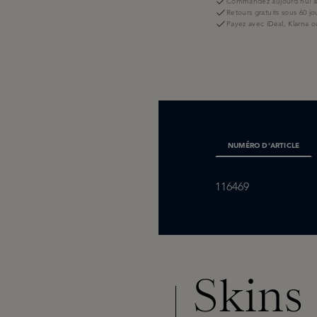
Commandez aujourd'hui av
Retours gratuits sous 60 jo
Payez avec iDeal, Klarna o
NUMÉRO D’ARTICLE
116469
Skins