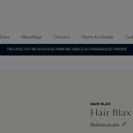
Soins
Maquillage
Cheveux
Home & Lifestyle
Cad
TROUVEZ VOTRE NOUVEAU PARFUM GRÂCE AU FRAGRANCE FINDER
HAIR BLAX
Hair Blax
Rédigez un avis