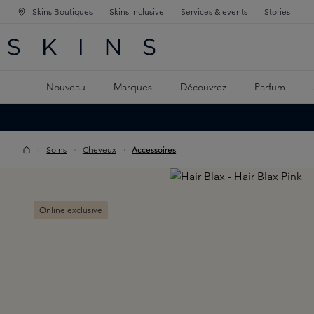
Skins Boutiques
Skins Inclusive
Services & events
Stories
GATION PRINCIPALE
HERCHE
 CONTENU PRINCIPAL
Nouveau
Marques
Découvrez
Parfum
Soins
Cheveux
Accessoires
Skip image gallery
Online exclusive