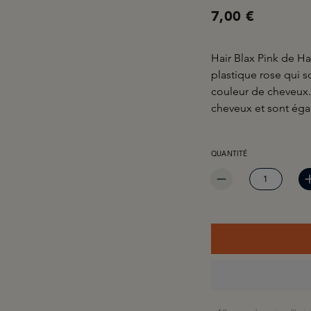
7,00 €
Hair Blax Pink de H
plastique rose qui s
couleur de cheveux. 
cheveux et sont égal
QUANTITÉ DE PRODUIT 
QUANTITÉ