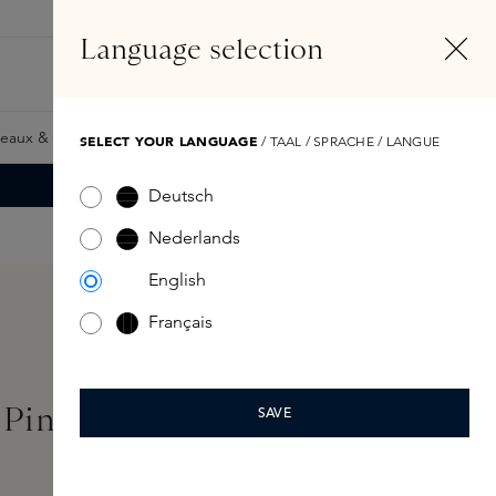
FR
Compte
Language selection
Rechercher
Fragrance Finder
eaux & Giftcards
Samples
Skins Exclusives
Skins Boxe
SELECT YOUR LANGUAGE
/ TAAL / SPRACHE / LANGUE
Deutsch
Nederlands
English
Français
 Pink
SAVE