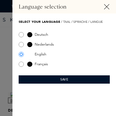
TENU PRINCIPAL
Language selection
Trouvez votre nouveau parfum grâce au Fragrance Finder
SELECT YOUR LANGUAGE
/ TAAL / SPRACHE / LANGUE
Deutsch
Supplementen
Nederlands
English
Français
SAVE
Filtre
ONLINE EXCLUSIVE
ONLINE EXCLUSIVE
DELUGE
DELUGE