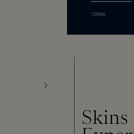
125946
Skins