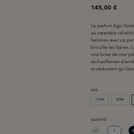
145,00 €
Le parfum Ego Strat
au caractère rafraîc
femmes avec ce parf
brouille les lignes.
une brise de mer pét
réchauffantes d'am
et séduisant qui lai
SÉLECTIONNEZ
SIZE
7,5ML
50ML
QUANTITÉ DE PRODUIT 
QUANTITÉ