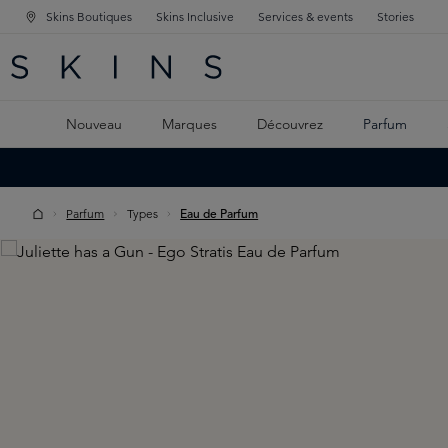
Skins Boutiques
Skins Inclusive
Services & events
Stories
GATION PRINCIPALE
HERCHE
 CONTENU PRINCIPAL
Nouveau
Marques
Découvrez
Parfum
Parfum
Types
Eau de Parfum
Skip image gallery