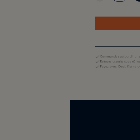
Commandez aujourd'hui av
Retours gratuits sous 60 jo
Payez avec iDeal, Klarna o