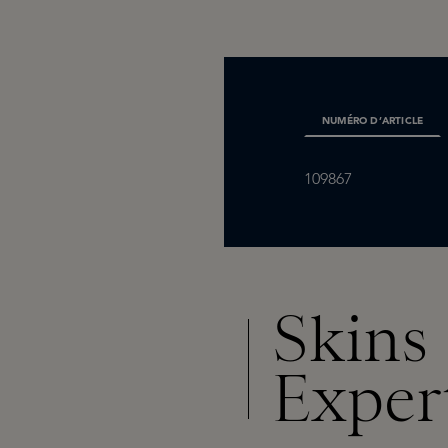
NUMÉRO D’ARTICLE
109867
Skins
Exper