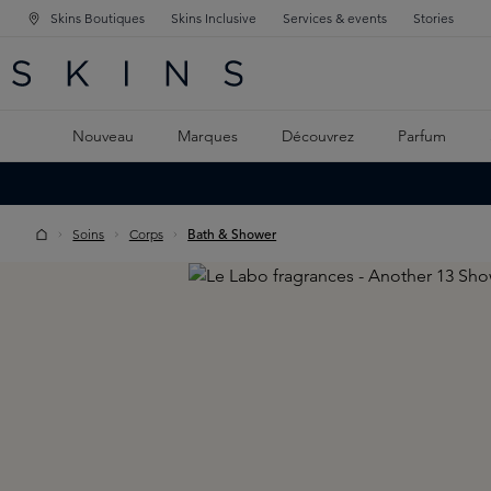
Skins Boutiques
Skins Inclusive
Services & events
Stories
GATION PRINCIPALE
HERCHE
 CONTENU PRINCIPAL
Nouveau
Marques
Découvrez
Parfum
Soins
Corps
Bath & Shower
Skip image gallery