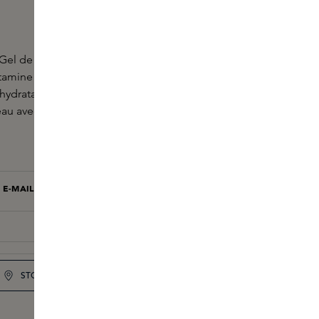
el de Le Labo fragrances nettoie le corps et
itamine E (antioxydants), en extrait de feuilles
 hydratantes), en aloe vera et en extrait de graines
eau avec la senteur d'AnOther 13.
 E-MAIL DÈS QUE LE PRODUIT SERA DISPONIBLE
ENVOYEZ-MOI UN E-MAIL
STOCK DE LA BOUTIQUE