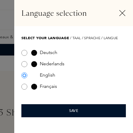
FR
Compte
Language selection
Rechercher
Fragrance Finder
eaux & Giftcards
Samples
Skins Exclusives
Skins Boxe
SELECT YOUR LANGUAGE
/ TAAL / SPRACHE / LANGUE
Deutsch
Nederlands
English
Français
3 Shower Gel 273ml
SAVE