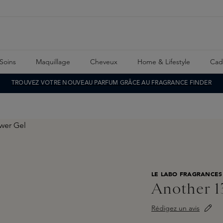
Soins
Maquillage
Cheveux
Home & Lifestyle
Cad
TROUVEZ VOTRE NOUVEAU PARFUM GRÂCE AU FRAGRANCE FINDER
LE LABO FRAGRANCES
Another 1
Rédigez un avis