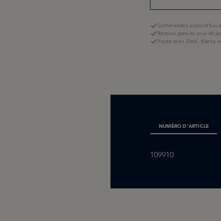
Commandez aujourd'hui av
Retours gratuits sous 60 jo
Payez avec iDeal, Klarna o
NUMÉRO D’ARTICLE
109910