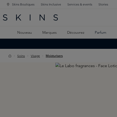
Skins Boutiques
Skins Inclusive
Services & events
Stories
GATION PRINCIPALE
HERCHE
 CONTENU PRINCIPAL
Nouveau
Marques
Découvrez
Parfum
Soins
Visage
Moisturisers
Skip image gallery