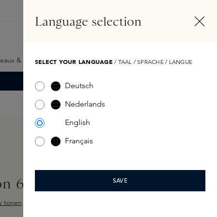
FR
Compte
Language selection
Rechercher
Fragrance Finder
eaux & Giftcards
Samples
Skins Exclusives
Skins Boxe
SELECT YOUR LANGUAGE
/ TAAL / SPRACHE / LANGUE
Deutsch
Nederlands
English
Français
on 60ml
SAVE
w tonen
ur 5 étoiles