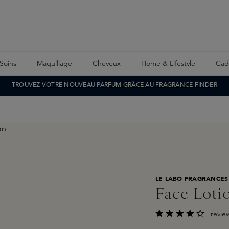
Soins
Maquillage
Cheveux
Home & Lifestyle
Cad
TROUVEZ VOTRE NOUVEAU PARFUM GRÂCE AU FRAGRANCE FINDER
LE LABO FRAGRANCES
Face Loti
revie
Note moyenne de 4 s