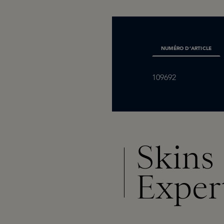
NUMÉRO D’ARTICLE
109692
Skins
Exper