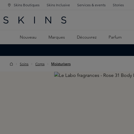
Skins Boutiques
Skins Inclusive
Services & events
Stories
GATION PRINCIPALE
HERCHE
 CONTENU PRINCIPAL
Nouveau
Marques
Découvrez
Parfum
Soins
Corps
Moisturisers
Skip image gallery