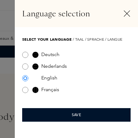
FR
Compte
Language selection
Rechercher
Fragrance Finder
eaux & Giftcards
Samples
Skins Exclusives
Skins Boxe
SELECT YOUR LANGUAGE
/ TAAL / SPRACHE / LANGUE
Deutsch
Nederlands
English
Français
ody Lotion 237ml
SAVE