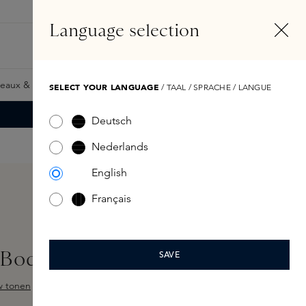
FR
Compte
Language selection
Rechercher
Fragrance Finder
eaux & Giftcards
Samples
Skins Exclusives
Skins Boxe
SELECT YOUR LANGUAGE
/ TAAL / SPRACHE / LANGUE
Deutsch
Nederlands
English
Français
 Body Lotion 237ml
SAVE
w tonen
 sur 5 étoiles