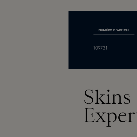
NUMÉRO D’ARTICLE
109731
Skins
Exper