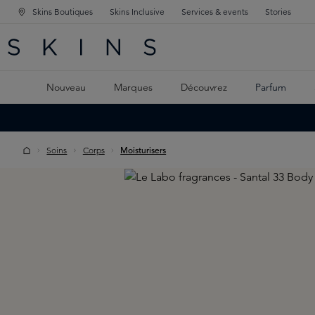
Skins Boutiques
Skins Inclusive
Services & events
Stories
GATION PRINCIPALE
HERCHE
 CONTENU PRINCIPAL
Nouveau
Marques
Découvrez
Parfum
Soins
Corps
Moisturisers
Skip image gallery