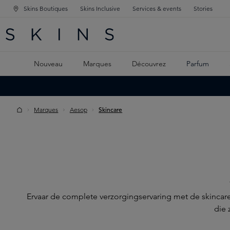
Skins Boutiques
Skins Inclusive
Services & events
Stories
GATION PRINCIPALE
HERCHE
 CONTENU PRINCIPAL
Nouveau
Marques
Découvrez
Parfum
Marques
Aesop
Skincare
Ervaar de complete verzorgingservaring met de skincare
die 