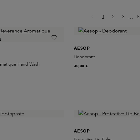
Page
Page
Page
P
1
2
3
Ellips
5
…
AESOP
Deodorant
omatique Hand Wash
30,00 €
AESOP
Protective Lip Balm