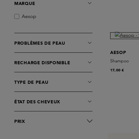
Soins des Mains
MARQUE
Soins des Yeux
Aesop
Styling
Sérums
Tonifiants
PROBLÈMES DE PEAU
Treatments
AESOP
Shampoo
RECHARGE DISPONIBLE
17,00 €
TYPE DE PEAU
ÉTAT DES CHEVEUX
PRIX