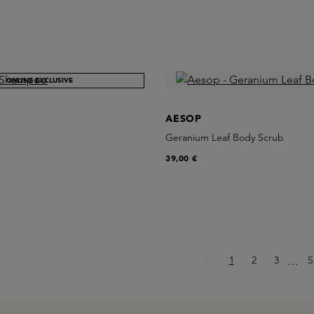
ONLINE EXCLUSIVE
AESOP
Geranium Leaf Body Scrub
39,00 €
Page
Page
Page
P
1
2
3
Ellips
5
…