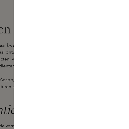
n bij Skins
waar kwaliteit en elegantie
aal ontworpen voor de verzorging
ucten, van hydraterende crèmes tot
iënten zoals aloë vera en kamille.
n Aesop, waar doeltreffendheid en
xturen en subtiele geuren maken de
ntials
de verzorging die het verdient. Met