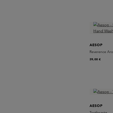
AESOP
Reverence Ar
39,00 €
AESOP
Toothpaste