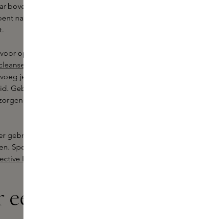
aar boven, iedere dag weer. Of je nu
t naar een frisse uitstraling,
t.
voor optimale resultaten. Begin met
cleanser
. Masseer het product zacht
 voeg je een kleine hoeveelheid van
id. Gebruik daarna een
rzorgen en te beschermen tegen
er gebruiken. Breng een dunne laag
ken. Spoel af met warm water en
ective Lip Balm
voor zachte en
r een unieke