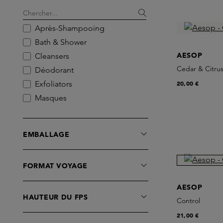
Après-Shampooing
Bath & Shower
AESOP
Cleansers
Cedar & Citrus
Déodorant
Exfoliators
20,00 €
Masques
Massage
Moisturisers
EMBALLAGE
Protection Solaire Visage
Rasage
FORMAT VOYAGE
Sets
Shampooing
AESOP
Soins de la Bouche
HAUTEUR DU FPS
Control
Soins des Lèvres
21,00 €