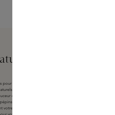
turel du lait
ns pour le corps de Caudalie. Ces
naturels reconnus pour leurs
ouceur du beurre de karité associée
épins de raisin. L'huile de datte du
ssant votre peau non seulement nourrie
our votre bien-être en proposant