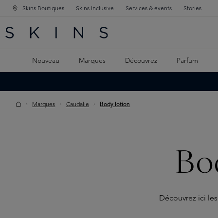
Skins Boutiques
Skins Inclusive
Services & events
Stories
GATION PRINCIPALE
HERCHE
 CONTENU PRINCIPAL
Nouveau
Marques
Découvrez
Parfum
Marques
Caudalie
Body lotion
Bo
Découvrez ici les