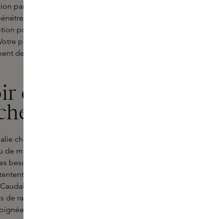
ion particulière aux zones sèches
n pénétrer complètement avant de
lotion pour le corps et la crème pour
Votre peau restera ainsi hydratée et
ent de pur soin et observez votre
ir du Body
chez Skins.
alie chez Skins, où le luxe et
au de manière unique. Chez Skins,
s besoins spécifiques. C'est
entent pas de soigner, mais qui
 Caudalie, enrichie d'ingrédients
ns de raisin, soigne intensément la
 soignée assure une hydratation en