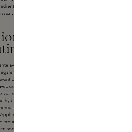
grédients d'origine animale. Optez
laissez votre peau rayonner de
tion de
utine
ante avec le
gel douche Caudalie
,
également à recevoir d'autres soins.
vant d'appliquer le lait corporel
ec une serviette pour éviter les
ez vos mains avec la
crème pour les
e hydratation durable sans laisser
néreuse de la lotion pour le corps et
e. Appliquez le lait par mouvements
s le cœur. Cela permet non seulement
 en sorte que les principes actifs