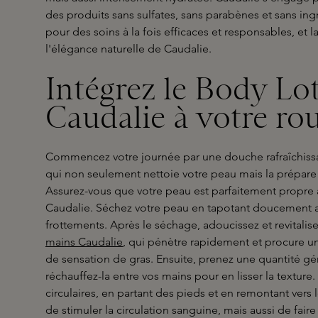
des produits sans sulfates, sans parabènes et sans in
pour des soins à la fois efficaces et responsables, et 
l'élégance naturelle de Caudalie.
Intégrez le Body Lo
Caudalie à votre ro
Commencez votre journée par une douche rafraîchiss
qui non seulement nettoie votre peau mais la prépare 
Assurez-vous que votre peau est parfaitement propre a
Caudalie. Séchez votre peau en tapotant doucement av
frottements. Après le séchage, adoucissez et revitalis
mains Caudalie
, qui pénètre rapidement et procure un
de sensation de gras. Ensuite, prenez une quantité gé
réchauffez-la entre vos mains pour en lisser la textur
circulaires, en partant des pieds et en remontant ver
de stimuler la circulation sanguine, mais aussi de faire