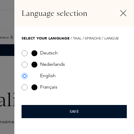
FR
Compte
Language selection
Rechercher
Fragrance Finder
eaux & Giftcards
Samples
Skins Exclusives
Skins Boxe
SELECT YOUR LANGUAGE
/ TAAL / SPRACHE / LANGUE
Deutsch
Nederlands
English
Français
lie
SAVE
tensément la peau.