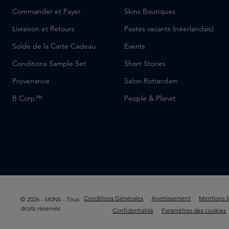
Commander et Payer
Skins Boutiques
Livraison et Retours
Postes vacants (néerlandais)
Solde de la Carte Cadeau
Events
Conditions Sample Set
Short Stories
Provenance
Salon Rotterdam
B Corp™
People & Planet
Conditions Générales
Avertissement
Mentions l
© 2026 - SKINS - Tous
droits réservés
Confidentialité
Paramètres des cookies