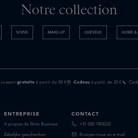
Notre collection
SOINS
MAKE-UP
CHEVEUX
HOME & 
Livraison
gratuite
à partir de 50 €
Cadeau
à partir de 20 €
Cad
ENTREPRISE
CONTACT
A propos de Skins Business
+31 020 7403222
Zakelijke geschenken
Envoyez-nous un e-mail