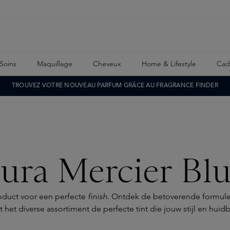
Soins
Maquillage
Cheveux
Home & Lifestyle
Cad
TROUVEZ VOTRE NOUVEAU PARFUM GRÂCE AU FRAGRANCE FINDER
ura Mercier Bl
oduct voor een perfecte
finish
. Ontdek de betoverende formule 
 het diverse assortiment de perfecte tint die jouw stijl en hui