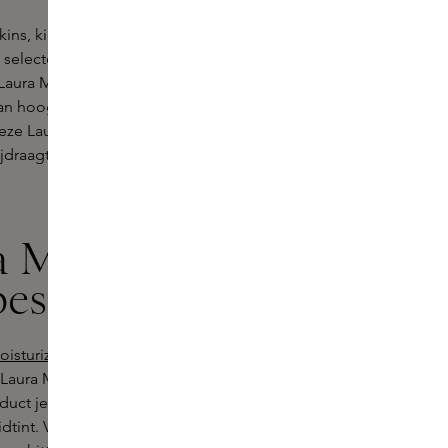
Skins, kies je ook voor duurzaamheid
n selecteren die niet alleen goed zijn
Laura Mercier is een voorbeeld van
 van hoogwaardige en duurzame
eze Laura Mercier blush gebruikt, je
 bijdraagt aan het behoud en respect
a Mercier
este resultaat
oisturizer van Laura Mercier
voor een
 Laura Mercier blush aan op de
duct je natuurlijke schoonheid
tint. Voor meer diepte in het gelaat