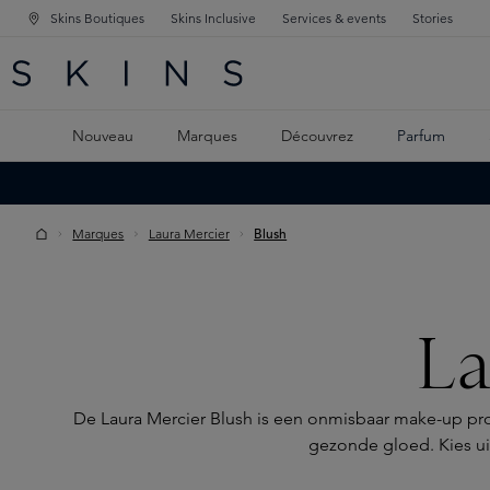
Skins Boutiques
Skins Inclusive
Services & events
Stories
GATION PRINCIPALE
HERCHE
 CONTENU PRINCIPAL
Nouveau
Marques
Découvrez
Parfum
Marques
Laura Mercier
Blush
La
De Laura Mercier Blush is een onmisbaar make-up pr
gezonde gloed. Kies uit