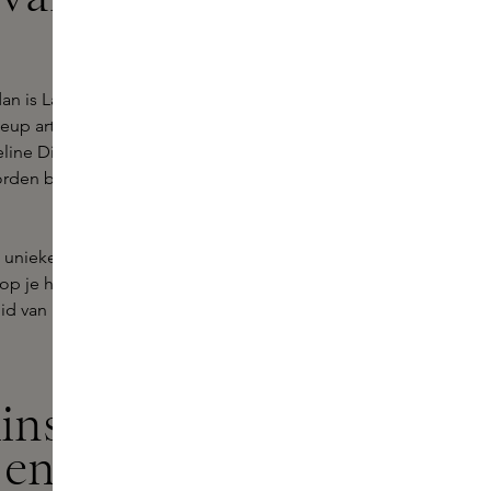
an is Laura Mercier geen
 artist heeft niet alleen iconische
eline Dion, maar heeft ook een reeks
rden bewonderd. Centraal in die
unieke geheim dat schuilt in zijn
p je huid en geeft je die natuurlijke
uid van binnenuit straalt, zonder dat
ins staan
en kwaliteit