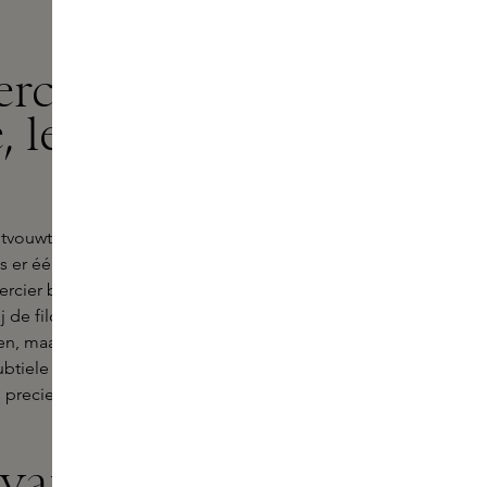
rcier blush
, levendige
tvouwt zich een palet van
ls er één product is dat de essentie
ercier blush. Bij Skins geloven we
ij de filosofie van
Laura Mercier
. Haar
en, maar vooral om je natuurlijke
btiele teint of een meer
 precies het gewenste effect.
 van Laura