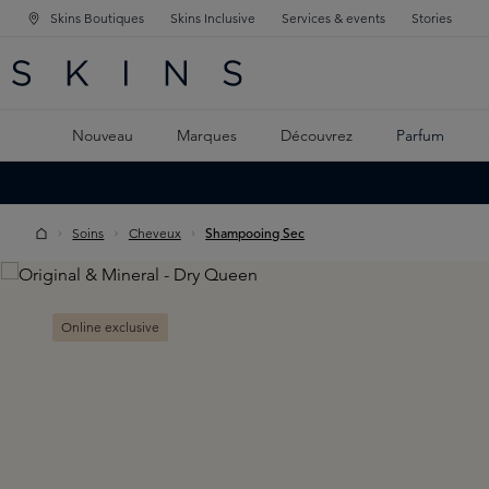
Skins Boutiques
Skins Inclusive
Services & events
Stories
GATION PRINCIPALE
HERCHE
 CONTENU PRINCIPAL
Nouveau
Marques
Découvrez
Parfum
Soins
Cheveux
Shampooing Sec
Skip image gallery
Online exclusive