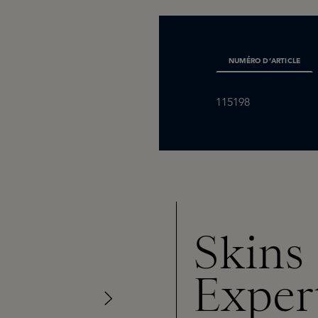
NUMÉRO D’ARTICLE
115198
Skins
Exper