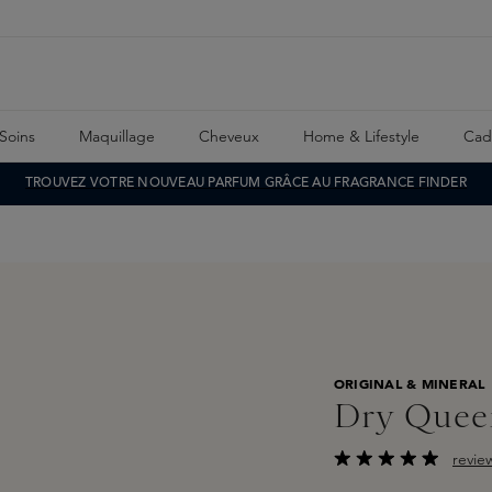
Soins
Maquillage
Cheveux
Home & Lifestyle
Cad
TROUVEZ VOTRE NOUVEAU PARFUM GRÂCE AU FRAGRANCE FINDER
ORIGINAL & MINERAL
Dry Quee
revie
Note moyenne de 4.5