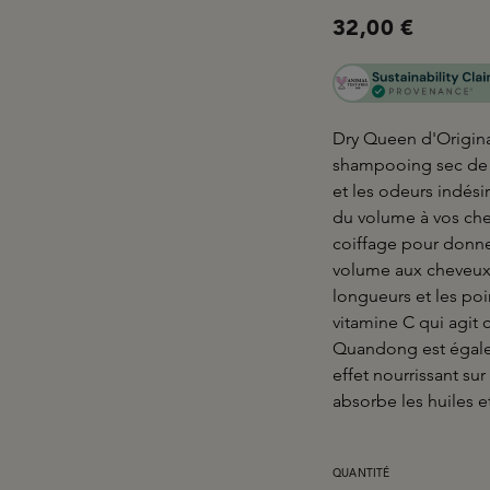
32,00 €
Dry Queen d'Original
shampooing sec de C
et les odeurs indési
du volume à vos che
coiffage pour donne
volume aux cheveux d
longueurs et les poin
vitamine C qui agit
Quandong est égalem
effet nourrissant su
absorbe les huiles e
QUANTITÉ DE PRODUIT 
QUANTITÉ