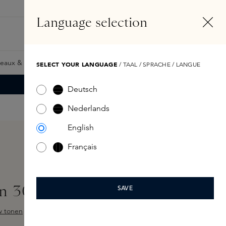
FR
Compte
Language selection
Rechercher
Fragrance Finder
eaux & Giftcards
Samples
Skins Exclusives
Skins Boxe
SELECT YOUR LANGUAGE
/ TAAL / SPRACHE / LANGUE
Deutsch
Nederlands
English
Français
n 300ml
SAVE
w tonen
 sur 5 étoiles