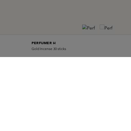
PERFUMER H
Gold Incense 30 sticks