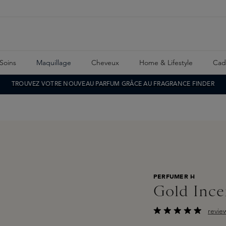
Soins
Maquillage
Cheveux
Home & Lifestyle
Cad
TROUVEZ VOTRE NOUVEAU PARFUM GRÂCE AU FRAGRANCE FINDER
PERFUMER H
Gold Ince
revie
Note moyenne de 4.5