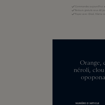
Commandez aujourd'hui av
Retours gratuits sous 60 jo
Payez avec iDeal, Klarna o
Orange, 
néroli, clou
opoponax
NUMÉRO D’ARTICLE