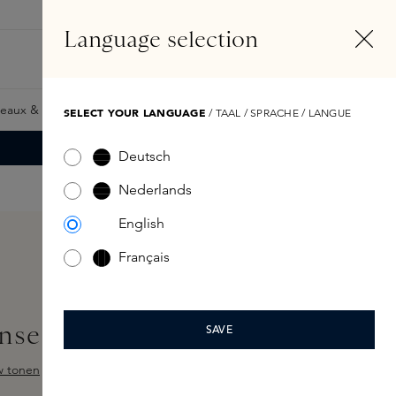
FR
Compte
Language selection
Rechercher
Fragrance Finder
eaux & Giftcards
Samples
Skins Exclusives
Skins Boxe
SELECT YOUR LANGUAGE
/ TAAL / SPRACHE / LANGUE
Deutsch
Nederlands
English
Français
nse 30 sticks
SAVE
w tonen
 sur 5 étoiles