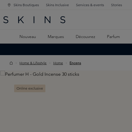
Skins Boutiques
Skins Inclusive
Services & events
Stories
GATION PRINCIPALE
HERCHE
 CONTENU PRINCIPAL
Nouveau
Marques
Découvrez
Parfum
Home & Lifestyle
Home
Encens
Skip image gallery
Online exclusive