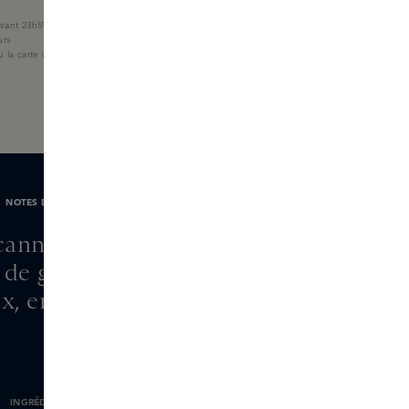
ant 23h59, livré demain
urs
u la carte cadeau Skins
NOTES DE PARFUM
cannelle, géranium,
 de girofle, patchouli,
, encens, myrrhe.
INGRÉDIENTS