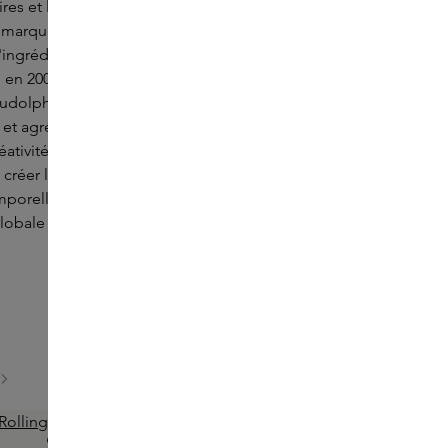
aires et les parfums certifiés biologiques et
 marque incarne la beauté à l'état pur grâce à
'ingrédients efficaces et soigneusement
 en 2009 par Andrea Elisabeth Rudolph à
olph Care s'efforce d'offrir une expérience
e et agréable avec chaque produit. Au cœur du
éativité, le développement et la production se
 créer les plus beaux produits. Découvrez
mporelle de Rudolph Care, où le
selfcare
et
globale fusionnent.
ONLINE EXCLUSIVE