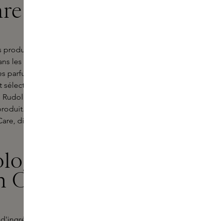
re chez Skins
s produits Rudolph Care. Cette
s les soins certifiés biologiques et
les parfums. Rudolph Care garantit
 sélectionnés et efficaces. Fondée
udolph Care s'attache à offrir une
roduit. Découvrez le produit parfait
are, disponible exclusivement chez
ologiques et
h Care
 d'ingrédients biologiques