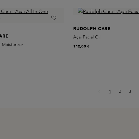
RUDOLPH CARE
ARE
Açai Facial Oil
e Moisturizer
112,00 €
Page
Page
Page
1
2
3