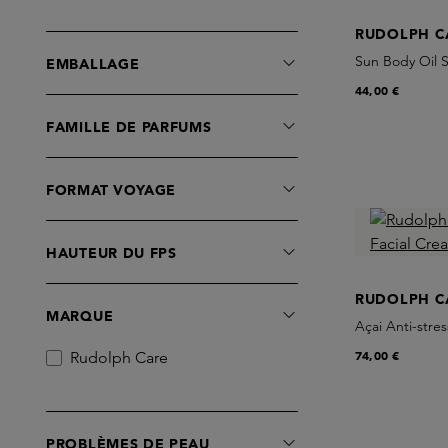
Déodorant
RUDOLPH C
Exfoliators
Sun Body Oil 
EMBALLAGE
Face Mist
44,00 €
Huile Parfumée
FAMILLE DE PARFUMS
Make-Up Removers
Masques
Moisturisers
FORMAT VOYAGE
Protection Solaire Corps
Protection Solaire Visage
HAUTEUR DU FPS
Shampooing
Soins des Lèvres
RUDOLPH C
MARQUE
Soins des Mains
Açai Anti-stre
Soins des Yeux
74,00 €
Rudolph Care
Sérums
PROBLÈMES DE PEAU