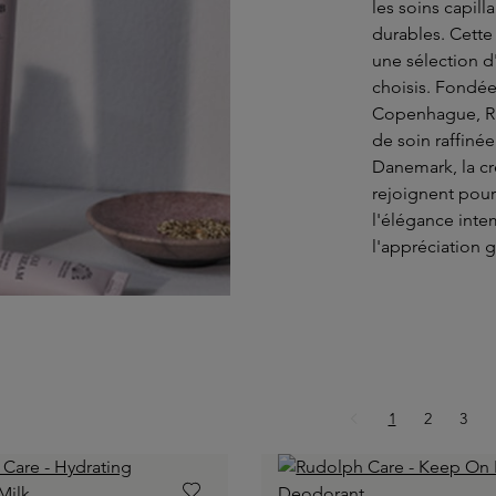
les soins capill
durables. Cette
une sélection d
choisis. Fondée
Copenhague, Rud
de soin raffiné
Danemark, la cr
rejoignent pour
l'élégance inte
l'appréciation 
Page
Page
Page
1
2
3