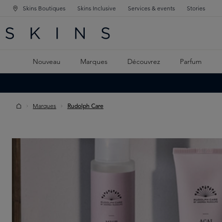
Skins Boutiques
Skins Inclusive
Services & events
Stories
GATION PRINCIPALE
HERCHE
 CONTENU PRINCIPAL
Nouveau
Marques
Découvrez
Parfum
Marques
Rudolph Care