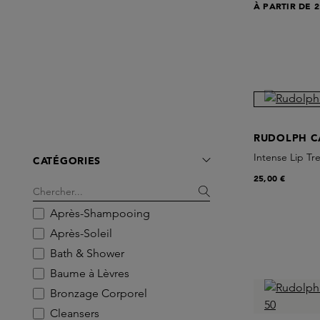
À PARTIR DE
2
RUDOLPH C
Intense Lip Tr
CATÉGORIES
25,00 €
Après-Shampooing
Après-Soleil
Bath & Shower
Baume à Lèvres
Bronzage Corporel
Cleansers