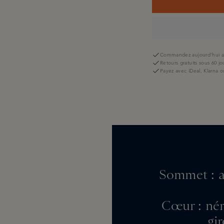
Commandez aujourd'hui av
Retours gratuits sous 60 jo
Payez avec iDeal, Klarna o
Sommet : ag
Cœur : nér
gi