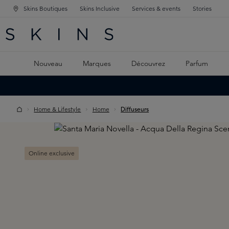
Skins Boutiques
Skins Inclusive
Services & events
Stories
GATION PRINCIPALE
HERCHE
 CONTENU PRINCIPAL
Nouveau
Marques
Découvrez
Parfum
Home & Lifestyle
Home
Diffuseurs
Skip image gallery
Online exclusive