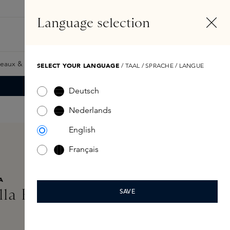
FR
Compte
Language selection
Rechercher
Fragrance Finder
eaux & Giftcards
Samples
Skins Exclusives
Skins Boxe
SELECT YOUR LANGUAGE
/ TAAL / SPRACHE / LANGUE
Deutsch
Nederlands
English
Français
A
la Regina Scented Wax
SAVE