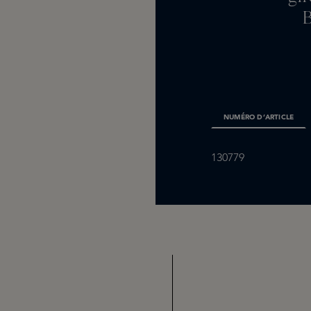
B
NUMÉRO D’ARTICLE
130779