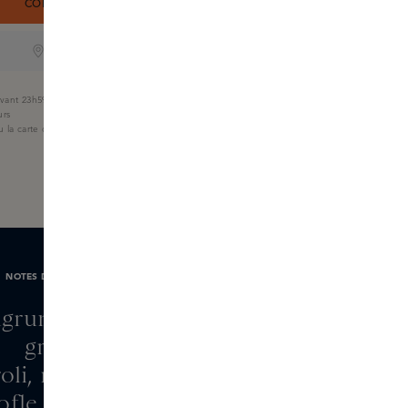
COMMANDEZ MAINTENANT
ONLINE ONLY
ant 23h59, livré demain
urs
u la carte cadeau Skins
NOTES DE PARFUM
rumes d'Italie, petit
grain
oli, romarin, clou de
rofle, lavande