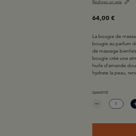
Rédigez un avis
64,00 €
La bougie de massa
bougie au parfum de
de massage bienfaisa
bougie crée une atm
huile d'amande douc
hydrate la peau, ren
QUANTITÉ DE PRODUIT 
QUANTITÉ