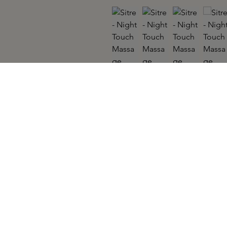
SITRE
Night Touch Massage Candle 442gr