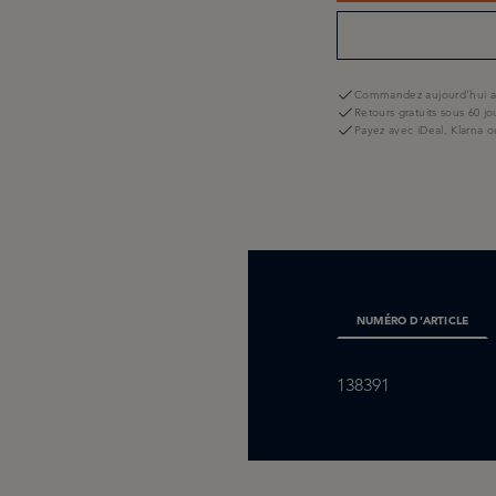
Commandez aujourd'hui av
Retours gratuits sous 60 jo
Payez avec iDeal, Klarna o
NUMÉRO D’ARTICLE
138391