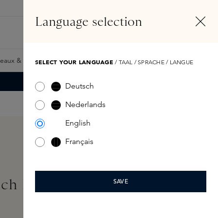
FR
Compte
Language selection
Rechercher
Fragrance Finder
eaux & Giftcards
Samples
Skins Exclusives
Skins Boxe
SELECT YOUR LANGUAGE
/ TAAL / SPRACHE / LANGUE
Deutsch
Nederlands
English
Français
uch Massage Candle
SAVE