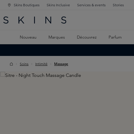
Skins Boutiques
Skins Inclusive
Services & events
Stories
GATION PRINCIPALE
HERCHE
 CONTENU PRINCIPAL
Nouveau
Marques
Découvrez
Parfum
Soins
Intimité
Massage
Skip image gallery