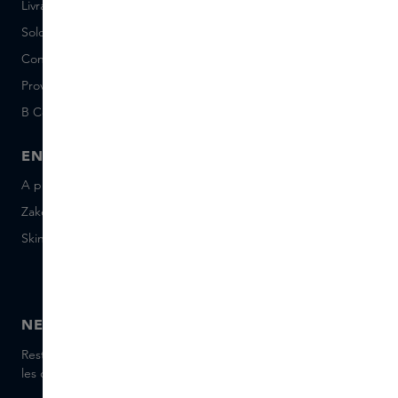
Livraison et Retours
Postes vacants (néerlandais)
Solde de la Carte Cadeau
Events
Conditions Sample Set
Short Stories
Provenance
Salon Rotterdam
B Corp™
People & Planet
ENTREPRISE
CONTACT
A propos de Skins Business
+31 020 7403222
Zakelijke geschenken
Envoyez-nous un e-mail
Skins Distribution
Discutez avec nous en
direct
Skins boutique
NEWSLETTER
Restez informé(e) des dernières marques et produits, recevez
les conseils de nos Skins Experts.